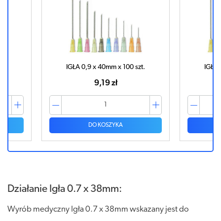
uk
IGŁA 0,9 x 40mm x 100 szt.
IGŁA 
9,19 zł
DO KOSZYKA
Działanie Igła 0.7 x 38mm:
Wyrób medyczny Igła 0.7 x 38mm wskazany jest do