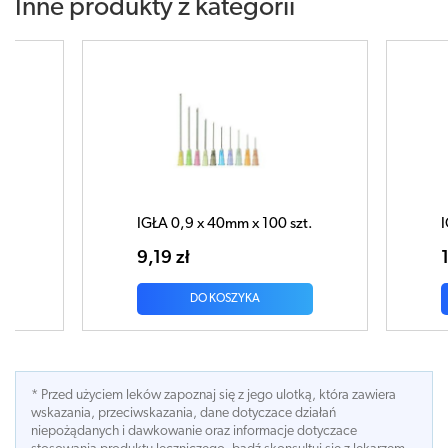
Inne produkty z kategorii
zt.
IGŁA 0,8 x 40mm x 100 szt.
10,41 zł
DO KOSZYKA
* Przed użyciem leków zapoznaj się z jego ulotką, która zawiera
wskazania, przeciwskazania, dane dotyczace działań
niepożądanych i dawkowanie oraz informacje dotyczace