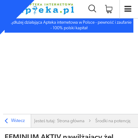
Najdłużej działająca Apteka internetowa w Polsce - pewność i zaufanie
- 100% polski kapitał
Wstecz
Jesteś tutaj:
Strona główna
Środki na potencję i li
FEMINUM AKTIV nawilżający żel