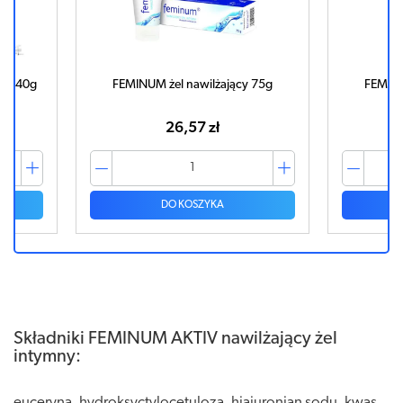
wy 40g
FEMINUM żel nawilżający 75g
FEMINU
26,57 zł
DO KOSZYKA
Składniki FEMINUM AKTIV nawilżający żel
intymny:
euceryna, hydroksyctylocetuloza, hiaiuronian sodu, kwas