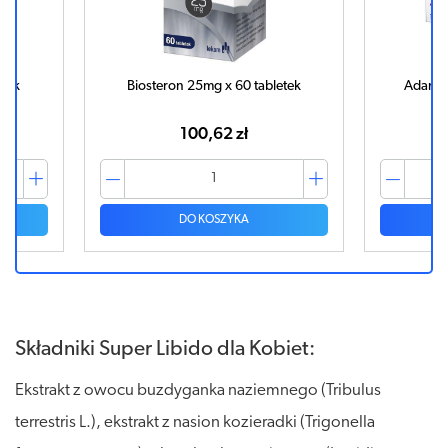
 x 60 tabletek
Adam i Ewa x 16 kapsułek + 16
kapsułek
62 zł
14,19 zł
SZYKA
DO KOSZYKA
Składniki Super Libido dla Kobiet:
Ekstrakt z owocu buzdyganka naziemnego (Tribulus
terrestris L.), ekstrakt z nasion kozieradki (Trigonella