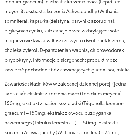
foenum-graecum), ekstrakt z korzenia maca (Lepidium
meyenii), ekstrakt z korzenia Ashwagandhy (Withania
somnifera), kapsułka (żelatyna, barwnik: azorubina),
diglicynian cynku, substancje przeciwzbrylające: sole
magnezowe kwasów tłuszczowych i dwutlenek krzemu,
cholekalcyferol, D-pantotenian wapnia, chlorowodorek
pirydoksyny. Informacje o alergenach: produkt może
zawierać pochodne zbóż zawierających gluten, soi, mleka.
Zawartość składników w zalecanej dziennej porcji (jedna
kapsułka): ekstrakt z korzenia maca (Lepidium meyenii) –
150mg, ekstrakt z nasion kozieradki (Trigonella foenum-
graecum) – 150mg, ekstrakt z owocu buzdyganka
naziemnego (Tribulus terrestris L.) – 150mg, ekstrakt z
korzenia Ashwagandhy (Withania somnifera) – 75mg,