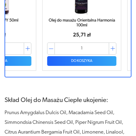
l
Olej do masażu Orientalna Harmonia
Natur Plan
100ml
25,71 zł
DO KOSZYKA
Skład Olej do Masażu Ciepłe ukojenie:
Prunus Amygdalus Dulcis Oil, Macadamia Seed Oil,
Simmondsia Chinensis Seed Oil, Piper Nigrum Fruit Oil,
Citrus Aurantium Bergamia Fruit Oil, Limonene, Linalool,