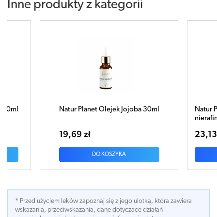
Inne produkty z kategorii
 Olejek Jojoba 30ml
Natur Planet Olej Rycynowy
nierafinowany 200ml
23,13 zł
 KOSZYKA
DO KOSZYKA
* Przed użyciem leków zapoznaj się z jego ulotką, która zawiera
wskazania, przeciwskazania, dane dotyczace działań