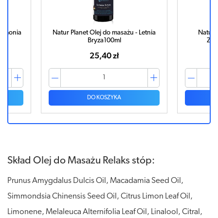
armonia
Natur Planet Olej do masażu - Letnia
Natur 
Bryza100ml
Zmy
25,40 zł
DO KOSZYKA
Skład Olej do Masażu Relaks stóp:
Prunus Amygdalus Dulcis Oil, Macadamia Seed Oil,
Simmondsia Chinensis Seed Oil, Citrus Limon Leaf Oil,
Limonene, Melaleuca Alternifolia Leaf Oil, Linalool, Citral,