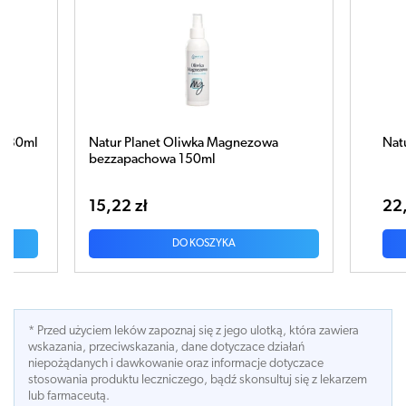
30ml
Natur Planet Oliwka Magnezowa
Natur
bezzapachowa 150ml
15,22 zł
22,19
DO KOSZYKA
* Przed użyciem leków zapoznaj się z jego ulotką, która zawiera
wskazania, przeciwskazania, dane dotyczace działań
niepożądanych i dawkowanie oraz informacje dotyczace
stosowania produktu leczniczego, bądź skonsultuj się z lekarzem
lub farmaceutą.