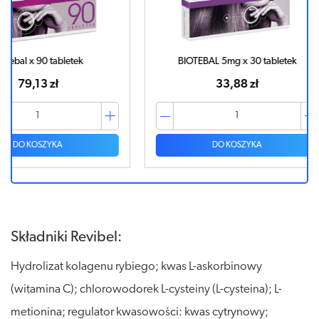
BIOTEBAL 5mg x 30 tabletek
Biotebal
33,88 zł
DO KOSZYKA
Składniki Revibel:
Hydrolizat kolagenu rybiego; kwas L-askorbinowy
(witamina C); chlorowodorek L-cysteiny (L-cysteina); L-
metionina; regulator kwasowości: kwas cytrynowy;