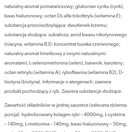
naturalny aromat pomarańczowy; glukonian cynku (cynk);
kwas hialuronowy; octan DL-alfa-tokoferylu (witamina E);
substancja przeciwzbrylająca: dwutlenek krzemu;
substancja słodząca: sukraloza; amid kwasu nikotynowego
(niacyna, witamina B3); koncentrat buraka czerwonego;
naturalny aromat limetkowy z innymi naturalnymi
aromatami; L-selenometionina (selen); barwnik: karoteny;
octan retinylu (witamina A); ryboflawina (witamina B2); D-
biotyna (biotyna). Informacje o alergenach: zawiera
produkt pochodzący z ryb. Zawiera substancje słodzące.
Zawartość składników w jednej saszetce (zalecana dzienna
porcja): hydrolizowany kolagen rybi – 4000mg, L-cysteina
– 140mg, L-metionina – 140mg, kwas hialuronowy – 50mg,