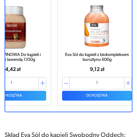
eli i
Eva Sól do kąpieli z biokompleksem
Eva Sól d
0g
bursztynu 600g
9,12 zł
DO KOSZYKA
Skład Eva Sól do kąpieli Swobodny Oddech: