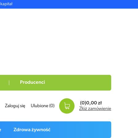
kapitał
Producenci
(0)
0,00 zł
Zaloguj się
Ulubione
(0)
Złóż zamówienie
e
Zdrowa żywność