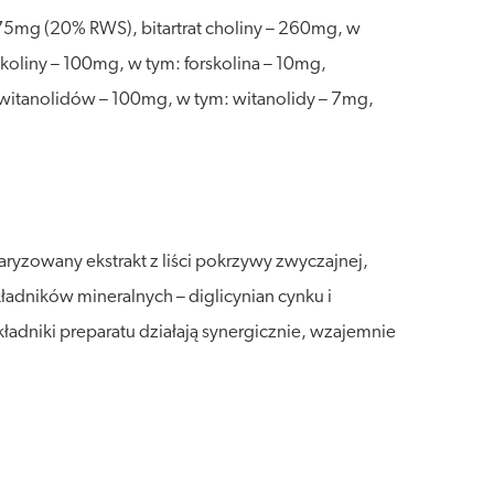
 75mg (20% RWS), bitartrat choliny – 260mg, w
rskoliny – 100mg, w tym: forskolina – 10mg,
% witanolidów – 100mg, w tym: witanolidy – 7mg,
aryzowany ekstrakt z liści pokrzywy zwyczajnej,
składników mineralnych – diglicynian cynku i
ładniki preparatu działają synergicznie, wzajemnie