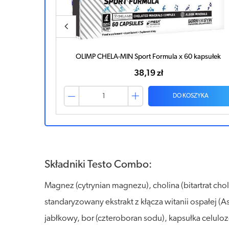
OLIMP CHELA-MIN Sport Formula x 60 kapsułek
L-
38,19 zł
DO KOSZYKA
Składniki Testo Combo:
Magnez (cytrynian magnezu), cholina (bitartrat choli
standaryzowany ekstrakt z kłącza witanii ospałej (
jabłkowy, bor (czteroboran sodu), kapsułka celul