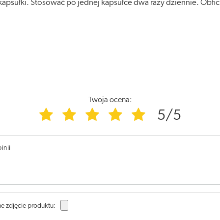
kapsułki. Stosować po jednej kapsułce dwa razy dziennie. Obfic
Twoja ocena:
5/5
inii
e zdjęcie produktu: