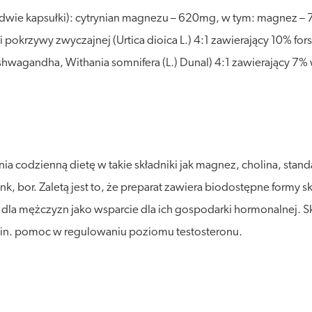
 (dwie kapsułki): cytrynian magnezu – 620mg, w tym: magnez –
i pokrzywy zwyczajnej (Urtica dioica L.) 4:1 zawierający 10% fo
(Ashwagandha, Withania somnifera (L.) Dunal) 4:1 zawierający 7
a codzienną dietę w takie składniki jak magnez, cholina, stand
ynk, bor. Zaletą jest to, że preparat zawiera biodostępne formy 
 dla mężczyzn jako wsparcie dla ich gospodarki hormonalnej. Sk
m.in. pomoc w regulowaniu poziomu testosteronu.