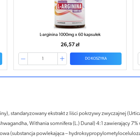
arginina 1000mg x 60 kapsułek
OLIMP Ashwagandha 
26,57 zł
3
DO KOSZYKA
ny), standaryzowany ekstrakt z liści pokrzywy zwyczajnej (Urtica
Ashwagandha, Withania somnifera (L.) Dunal) 4:1 zawierający 7% 
ozowa (substancja powlekająca – hydroksypropylometylocelulo