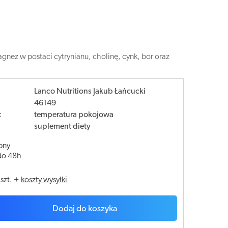
nez w postaci cytrynianu, cholinę, cynk, bor oraz
Lanco Nutritions Jakub Łańcucki
46149
:
temperatura pokojowa
suplement diety
pny
do 48h
/
szt.
+
koszty wysyłki
Dodaj do koszyka