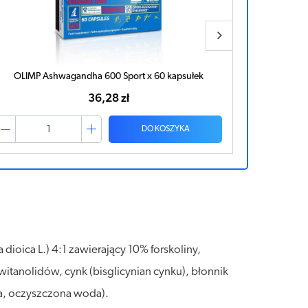
600 Sport x 60 kapsułek
OLIMP Vita-Min Multiple Sport
6,28 zł
46,35 zł
DO KOSZYKA
 dioica L.) 4:1 zawierający 10% forskoliny,
witanolidów, cynk (bisglicynian cynku), błonnik
za, oczyszczona woda).