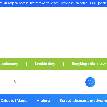
żej działająca Apteka internetowa w Polsce - pewność i zaufanie - 100% polski 
ś polecamy
Krótkie daty
Encyklopedia leków
Dziecko i Mama
Higiena
Sprzęt i akcesoria medyczn