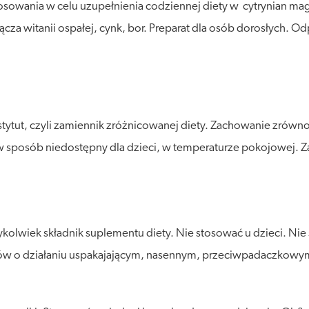
owania w celu uzupełnienia codziennej diety w cytrynian magne
ącza witanii ospałej, cynk, bor. Preparat dla osób dorosłych. 
stytut, czyli zamiennik zróżnicowanej diety. Zachowanie zró
posób niedostępny dla dzieci, w temperaturze pokojowej. Zalec
olwiek składnik suplementu diety. Nie stosować u dzieci. Nie s
eków o działaniu uspakajającym, nasennym, przeciwpadaczkowy