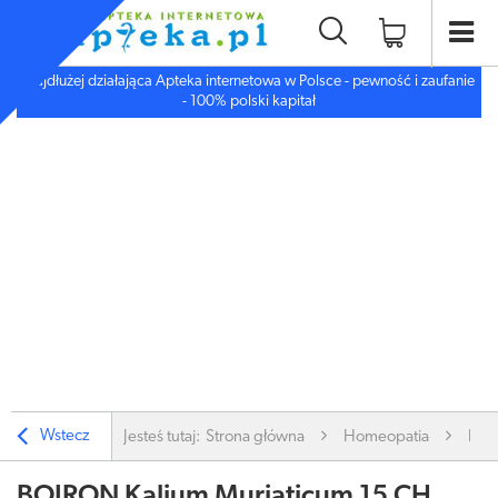
Najdłużej działająca Apteka internetowa w Polsce - pewność i zaufanie
- 100% polski kapitał
Wstecz
Jesteś tutaj:
Strona główna
Homeopatia
BO
BOIRON Kalium Muriaticum 15 CH