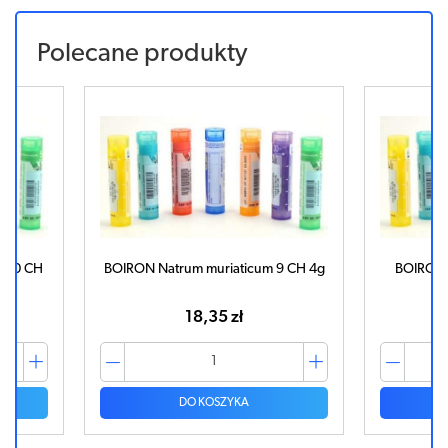
Polecane produkty
 9 CH 4g
BOIRON Kalium Muriaticum 9 CH
BOIRON 
granulki 4g
19,52 zł
DO KOSZYKA