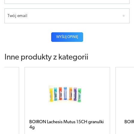
Twój email
WYŚLIJ OPINIĘ
Inne produkty z kategorii
BOIRON Lachesis Mutus 15CH granulki
BOIRON Bar
4g