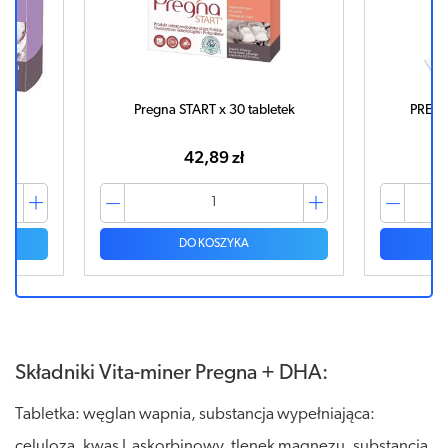
łek
Pregna START x 30 tabletek
PREGN
42,89 zł
DO KOSZYKA
Składniki Vita-miner Pregna + DHA:
Tabletka: węglan wapnia, substancja wypełniająca:
celuloza, kwas L askorbinowy, tlenek magnezu, substancja