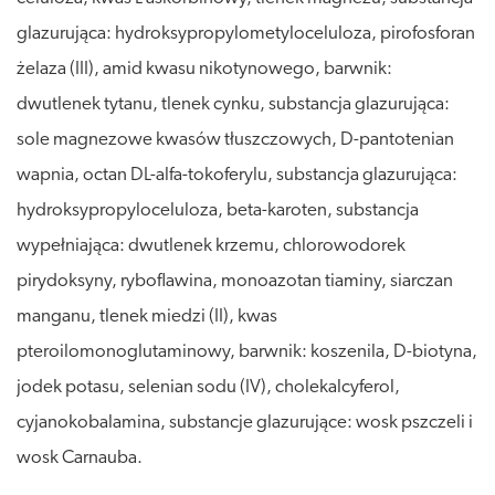
glazurująca: hydroksypropylometyloceluloza, pirofosforan
żelaza (III), amid kwasu nikotynowego, barwnik:
dwutlenek tytanu, tlenek cynku, substancja glazurująca:
sole magnezowe kwasów tłuszczowych, D-pantotenian
wapnia, octan DL-alfa-tokoferylu, substancja glazurująca:
hydroksypropyloceluloza, beta-karoten, substancja
wypełniająca: dwutlenek krzemu, chlorowodorek
pirydoksyny, ryboflawina, monoazotan tiaminy, siarczan
manganu, tlenek miedzi (II), kwas
pteroilomonoglutaminowy, barwnik: koszenila, D-biotyna,
jodek potasu, selenian sodu (IV), cholekalcyferol,
cyjanokobalamina, substancje glazurujące: wosk pszczeli i
wosk Carnauba.