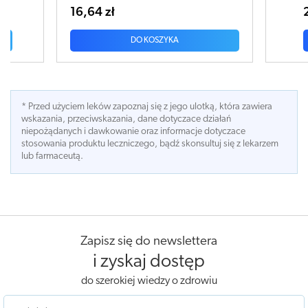
6,64 zł
20,04 zł
DO KOSZYKA
DO KOSZYK
* Przed użyciem leków zapoznaj się z jego ulotką, która zawiera
wskazania, przeciwskazania, dane dotyczace działań
niepożądanych i dawkowanie oraz informacje dotyczace
stosowania produktu leczniczego, bądź skonsultuj się z lekarzem
lub farmaceutą.
Zapisz się do newslettera
i zyskaj dostęp
do szerokiej wiedzy o zdrowiu