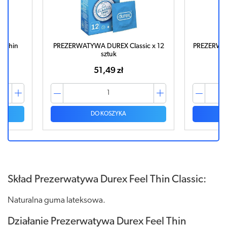
 Thin
PREZERWATYWA DUREX Classic x 12
PREZERWAT
tuk
sztuk
51,49 zł
DO KOSZYKA
Skład Prezerwatywa Durex Feel Thin Classic:
Naturalna guma lateksowa.
Działanie Prezerwatywa Durex Feel Thin