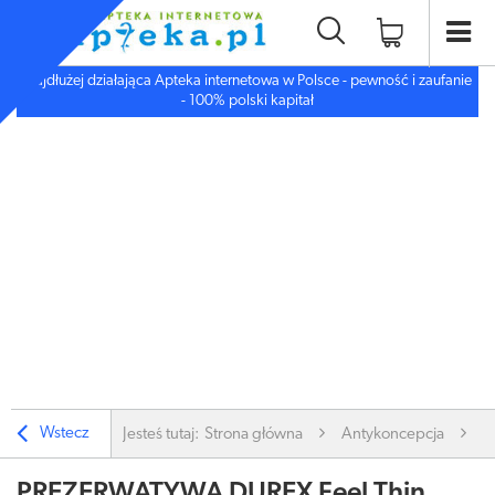
Najdłużej działająca Apteka internetowa w Polsce - pewność i zaufanie
- 100% polski kapitał
Wstecz
Jesteś tutaj:
Strona główna
Antykoncepcja
A
PREZERWATYWA DUREX Feel Thin