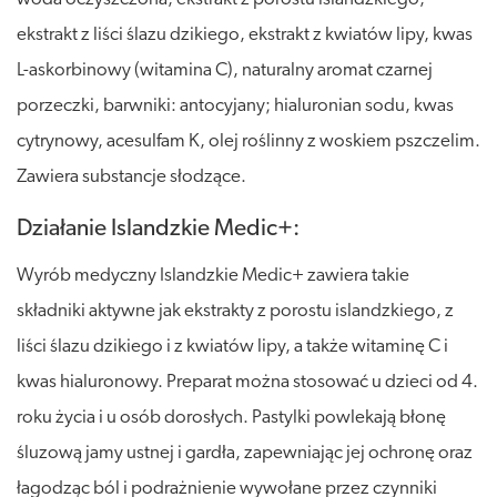
ekstrakt z liści ślazu dzikiego, ekstrakt z kwiatów lipy, kwas
L-askorbinowy (witamina C), naturalny aromat czarnej
porzeczki, barwniki: antocyjany; hialuronian sodu, kwas
cytrynowy, acesulfam K, olej roślinny z woskiem pszczelim.
Zawiera substancje słodzące.
Działanie Islandzkie Medic+:
Wyrób medyczny Islandzkie Medic+ zawiera takie
składniki aktywne jak ekstrakty z porostu islandzkiego, z
liści ślazu dzikiego i z kwiatów lipy, a także witaminę C i
kwas hialuronowy. Preparat można stosować u dzieci od 4.
roku życia i u osób dorosłych. Pastylki powlekają błonę
śluzową jamy ustnej i gardła, zapewniając jej ochronę oraz
łagodząc ból i podrażnienie wywołane przez czynniki