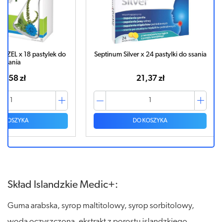
ylek do
Septinum Silver x 24 pastylki do ssania
KASZLE-Q
21,37 zł
DO KOSZYKA
Skład Islandzkie Medic+:
Guma arabska, syrop maltitolowy, syrop sorbitolowy,
woda oczyszczona, ekstrakt z porostu islandzkiego,