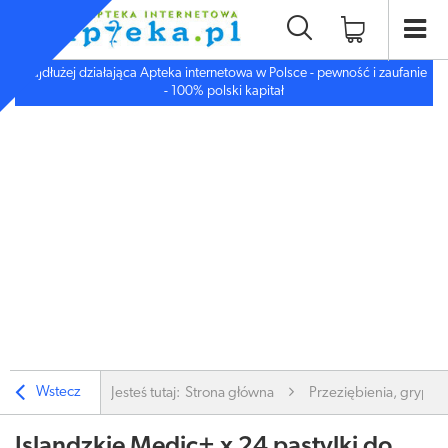
Najdłużej działająca Apteka internetowa w Polsce - pewność i zaufanie
- 100% polski kapitał
Wstecz
Jesteś tutaj:
Strona główna
Przeziębienia, grypa
Islandzkie Medic+ x 24 pastylki do