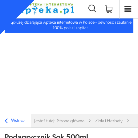
Najdłużej działająca Apteka internetowa w Polsce - pewność i zaufanie
- 100% polski kapitał
Wstecz
Jesteś tutaj:
Strona główna
Zioła i Herbaty
Sy
Podagrycznik Sok 500ml