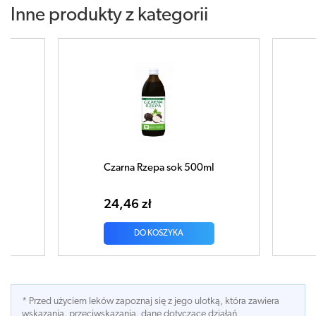
Inne produkty z kategorii
zepa sok 500ml
Dzika Róża sok 500ml
ł
29,20 zł
 KOSZYKA
DO KOSZYKA
* Przed użyciem leków zapoznaj się z jego ulotką, która zawiera
wskazania, przeciwskazania, dane dotyczace działań