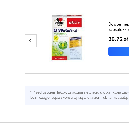
linna x 30
Doppelh
kapsułe
35,52 
* Przed użyciem leków zapoznaj się z jego ulotką, która z
leczniczego, bądź skonsultuj się z lekarzem lub farmaceutą.