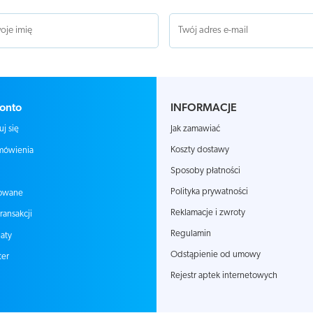
onto
INFORMACJE
Jak zamawiać
uj się
Koszty dostawy
mówienia
Sposoby płatności
Polityka prywatności
owane
Reklamacje i zwroty
transakcji
Regulamin
aty
Odstąpienie od umowy
ter
Rejestr aptek internetowych