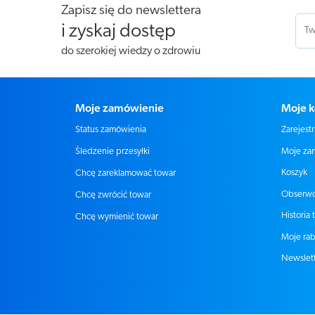
Zapisz się do newslettera
i zyskaj dostęp
do szerokiej wiedzy o zdrowiu
Moje zamówienie
Moje k
Status zamówienia
Zarejestr
Moje za
Śledzenie przesyłki
Koszyk
Chcę zareklamować towar
Obserw
Chcę zwrócić towar
Historia 
Chcę wymienić towar
Moje rab
Newslet