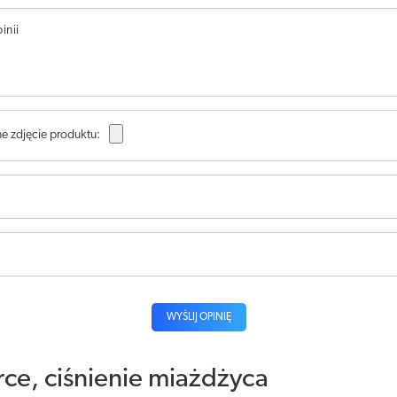
inii
e zdjęcie produktu:
WYŚLIJ OPINIĘ
rce, ciśnienie miażdżyca