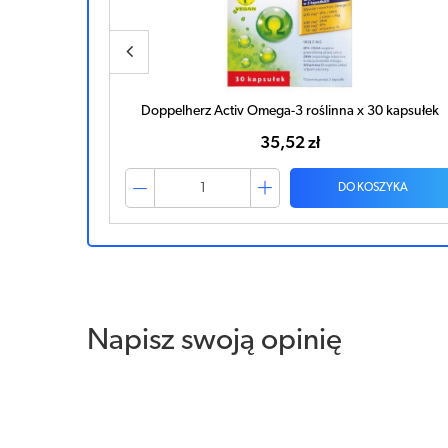
 kapsułek
Doppelherz Activ Omega-3 roślinna x 30 kapsułek
35,52 zł
ZYKA
DO KOSZYKA
Napisz swoją opinię