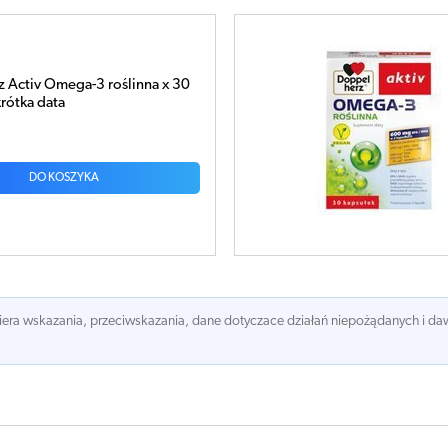
erz Activ Omega-3 roślinna x 30
k
zł
DO KOSZYKA
awiera wskazania, przeciwskazania, dane dotyczace działań niepożądanych i 