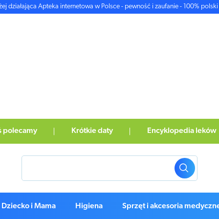
żej działająca Apteka internetowa w Polsce - pewność i zaufanie - 100% polski 
ś polecamy
Krótkie daty
Encyklopedia leków
Dziecko i Mama
Higiena
Sprzęt i akcesoria medyczn