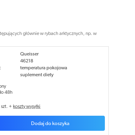
ępujących głównie w rybach arktycznych, np. w
Queisser
46218
:
temperatura pokojowa
suplement diety
pny
do 48h
/
szt.
+
koszty wysyłki
Dodaj do koszyka