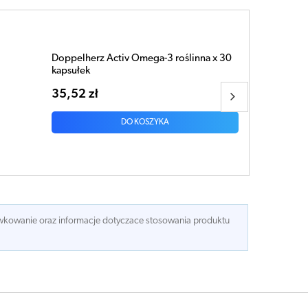
Doppelherz aktiv Na serce EPA+DHA x 30
kapsułek
24,77 zł
DO KOSZYKA
dawkowanie oraz informacje dotyczace stosowania produktu