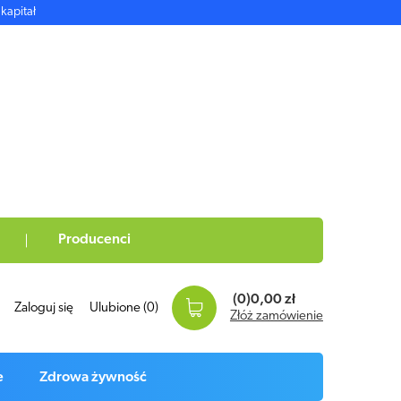
kapitał
Producenci
(0)
0,00 zł
Zaloguj się
Ulubione
(0)
Złóż zamówienie
e
Zdrowa żywność