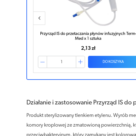
rzyrząd IS do przetaczania płynów infuzyjnych Term-
Przyrząd do p
Med x 1 sztuka
2,13 zł
DO KOSZYKA
Działanie i zastosowanie Przyrząd IS do 
Produkt sterylizowany tlenkiem etylenu. Wyrób me
komory kroplowej ze zmatowioną powierzchnią, któ
przeciwbakteryjnym, który zamykany jest kolorową