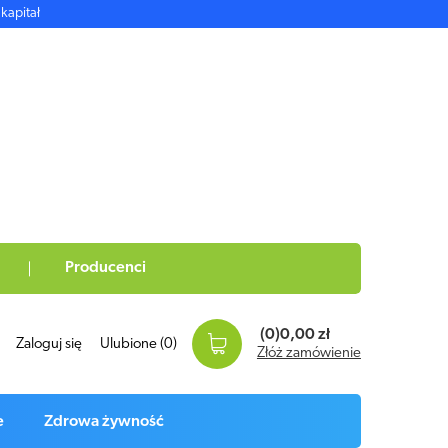
kapitał
Producenci
(0)
0,00 zł
Zaloguj się
Ulubione
(0)
Złóż zamówienie
e
Zdrowa żywność