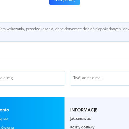
WYŚLIJ OPINIĘ
awiera wskazania, przeciwskazania, dane dotyczace działań niepożądanych i 
onto
INFORMACJE
Jak zamawiać
uj się
Koszty dostawy
mówienia