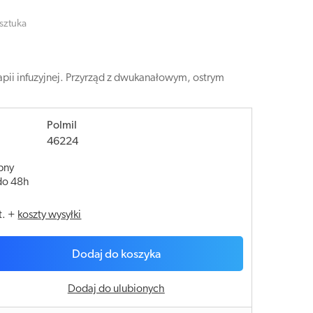
 sztuka
pii infuzyjnej. Przyrząd z dwukanałowym, ostrym
Polmil
46224
pny
do 48h
t.
+
koszty wysyłki
Dodaj do koszyka
Dodaj do ulubionych