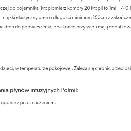
czej do pojemnika (kroplomierz komory 20 kropli to 1ml +/- 0,1
 miękki elastyczny dren o długości minimum 150cm z zakończen
na dren do podwieszenia, oba końce przyrządu mają dodatkow
eci, w temperaturze pokojowej. Zaleca się chronić przed dział
nia płynów infuzyjnych Polmil:
zgodnie z przeznaczeniem.