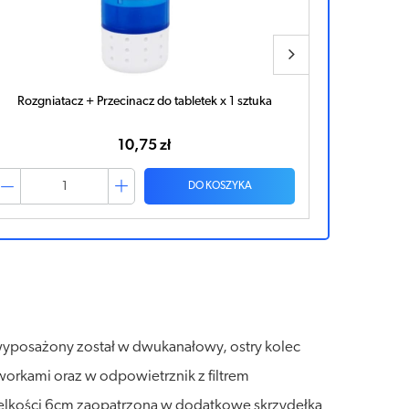
nacz do tabletek x 1 sztuka
Przyrząd IS do przetaczania płynó
x 1 sztuka
0,75 zł
2,51 zł
DO KOSZYKA
 wyposażony został w dwukanałowy, ostry kolec
orkami oraz w odpowietrznik z filtrem
wielkości 6cm zaopatrzoną w dodatkowe skrzydełka