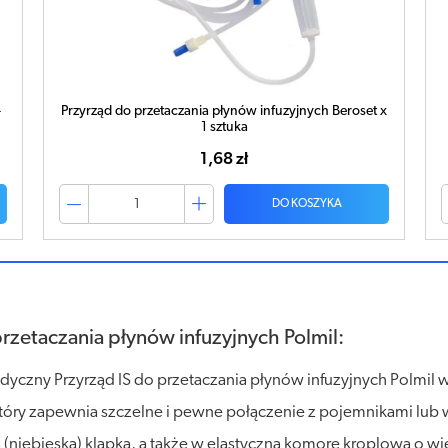
rzetaczania płynów infuzyjnych Beroset x
Rozgniatacz + Przeci
1 sztuka
1,68 zł
1
DO KOSZYKA
przetaczania płynów infuzyjnych Polmil:
dyczny Przyrząd IS do przetaczania płynów infuzyjnych Polmil
ry zapewnia szczelne i pewne połączenie z pojemnikami lub w
 (niebieską) klapką, a także w elastyczną komorę kroplową o 