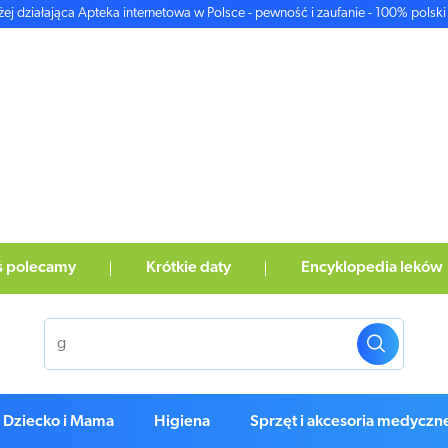
żej działająca Apteka internetowa w Polsce - pewność i zaufanie - 100% polski 
ś polecamy
Krótkie daty
Encyklopedia leków
Dziecko i Mama
Higiena
Sprzęt i akcesoria medyczn