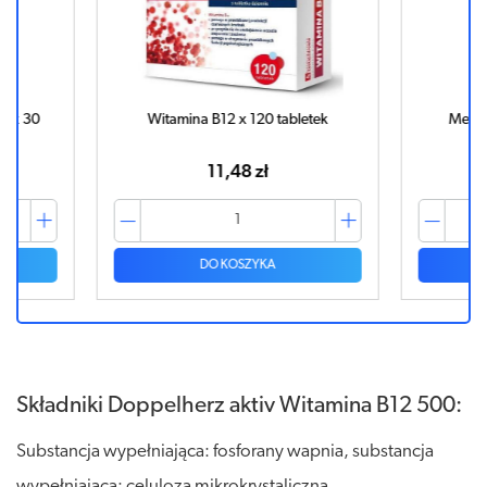
 x 30
Witamina B12 x 120 tabletek
Metylo
11,48 zł
DO KOSZYKA
Składniki Doppelherz aktiv Witamina B12 500:
Substancja wypełniająca: fosforany wapnia, substancja
wypełniająca: celuloza mikrokrystaliczna,