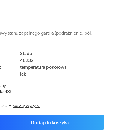
awy stanu zapalnego gardła (podrażnienie, ból,
Stada
46232
:
temperatura pokojowa
lek
pny
do 48h
/
szt.
+
koszty wysyłki
Dodaj do koszyka