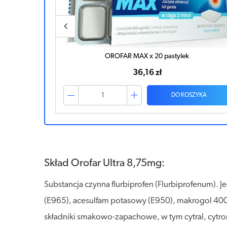
OROFAR MAX x 20 pastylek
36,16 zł
ZYKA
DO KOSZYKA
Skład Orofar Ultra 8,75mg:
Substancja czynna flurbiprofen (Flurbiprofenum). J
(E965), acesulfam potasowy (E950), makrogol 400
składniki smakowo-zapachowe, w tym cytral, cytronel