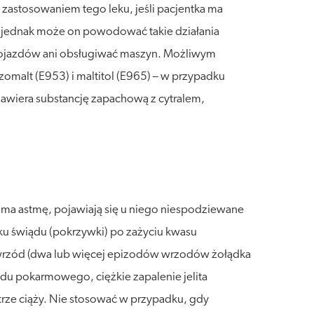
 zastosowaniem tego leku, jeśli pacjentka ma
, jednak może on powodować takie działania
 pojazdów ani obsługiwać maszyn. Możliwym
malt (E953) i maltitol (E965) – w przypadku
 zawiera substancję zapachową z cytralem,
 ma astmę, pojawiają się u niego niespodziewane
ku świądu (pokrzywki) po zażyciu kwasu
 wrzód (dwa lub więcej epizodów wrzodów żołądka
wodu pokarmowego, ciężkie zapalenie jelita
rze ciąży. Nie stosować w przypadku, gdy