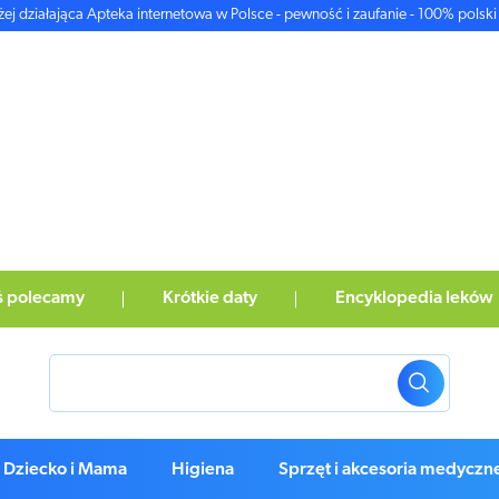
żej działająca Apteka internetowa w Polsce - pewność i zaufanie - 100% polski 
ś polecamy
Krótkie daty
Encyklopedia leków
Dziecko i Mama
Higiena
Sprzęt i akcesoria medyczn