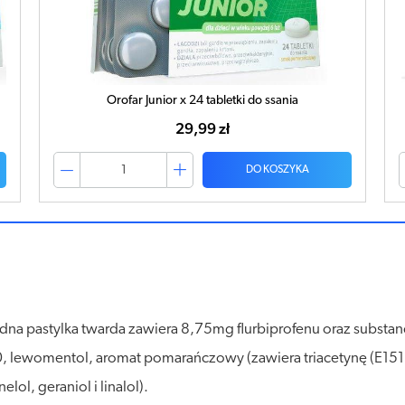
Orofar Junior x 24 tabletki do ssania
29,99 zł
DO KOSZYKA
edna pastylka twarda zawiera 8,75mg flurbiprofenu oraz substan
, lewomentol, aromat pomarańczowy (zawiera triacetynę (E15
ol, geraniol i linalol).