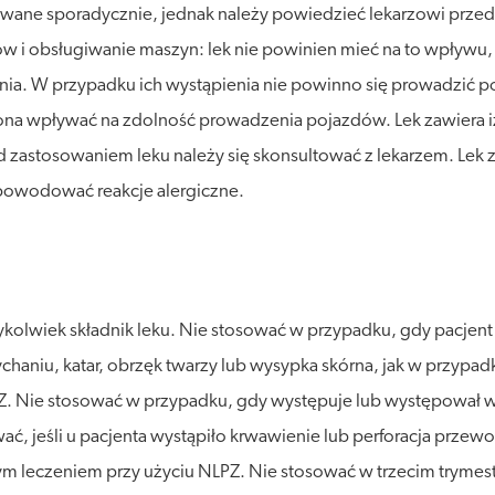
owane sporadycznie, jednak należy powiedzieć lekarzowi przed
ów i obsługiwanie maszyn: lek nie powinien mieć na to wpływu
enia. W przypadku ich wystąpienia nie powinno się prowadzić
na wpływać na zdolność prowadzenia pojazdów. Lek zawiera izo
ed zastosowaniem leku należy się skonsultować z lekarzem. Lek
 powodować reakcje alergiczne.
kolwiek składnik leku. Nie stosować w przypadku, gdy pacjent
haniu, katar, obrzęk twarzy lub wysypka skórna, jak w przypad
PZ. Nie stosować w przypadku, gdy występuje lub występował
wać, jeśli u pacjenta wystąpiło krwawienie lub perforacja prze
m leczeniem przy użyciu NLPZ. Nie stosować w trzecim trymest