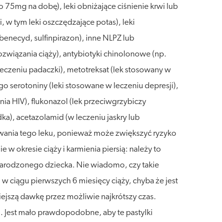
75mg na dobę), leki obniżające ciśnienie krwi lub
 w tym leki oszczędzające potas), leki
enecyd, sulfinpirazon), inne NLPZ lub
ozwiązania ciąży), antybiotyki chinolonowe (np.
leczeniu padaczki), metotreksat (lek stosowany w
o serotoniny (leki stosowane w leczeniu depresji),
a HIV), flukonazol (lek przeciwgrzybiczy
a), acetazolamid (w leczeniu jaskry lub
owania tego leku, ponieważ może zwiększyć ryzyko
 okresie ciąży i karmienia piersią: należy to
narodzonego dziecka. Nie wiadomo, czy takie
 w ciągu pierwszych 6 miesięcy ciąży, chyba że jest
niejszą dawkę przez możliwie najkrótszy czas.
. Jest mało prawdopodobne, aby te pastylki