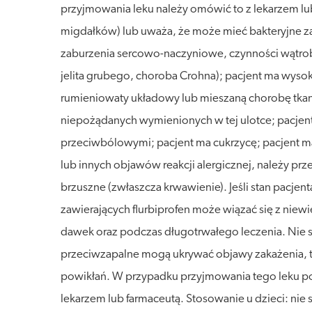
przyjmowania leku należy omówić to z lekarzem lub
migdałków) lub uważa, że może mieć bakteryjne za
zaburzenia sercowo-naczyniowe, czynności wątroby 
jelita grubego, choroba Crohna); pacjent ma wyso
rumieniowaty układowy lub mieszaną chorobę tkank
niepożądanych wymienionych w tej ulotce; pacjentk
przeciwbólowymi; pacjent ma cukrzycę; pacjent ma
lub innych objawów reakcji alergicznej, należy prz
brzuszne (zwłaszcza krwawienie). Jeśli stan pacjen
zawierających flurbiprofen może wiązać się z niew
dawek oraz podczas długotrwałego leczenia. Nie st
przeciwzapalne mogą ukrywać objawy zakażenia, ta
powikłań. W przypadku przyjmowania tego leku podc
lekarzem lub farmaceutą. Stosowanie u dzieci: nie 