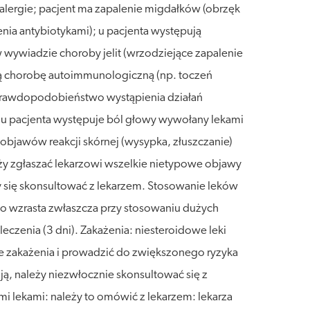
b alergie; pacjent ma zapalenie migdałków (obrzęk
ia antybiotykami); u pacjenta występują
 wywiadzie choroby jelit (wrzodziejące zapalenie
kłą chorobę autoimmunologiczną (np. toczeń
e prawdopodobieństwo wystąpienia działań
ą; u pacjenta występuje ból głowy wywołany lekami
bjawów reakcji skórnej (wysypka, złuszczanie)
leży zgłaszać lekarzowi wszelkie nietypowe objawy
eży się skonsultować z lekarzem. Stosowanie leków
yko wzrasta zwłaszcza przy stosowaniu dużych
czenia (3 dni). Zakażenia: niesteroidowe leki
e zakażenia i prowadzić do zwiększonego ryzyka
ą, należy niezwłocznie skonsultować się z
ymi lekami: należy to omówić z lekarzem: lekarza