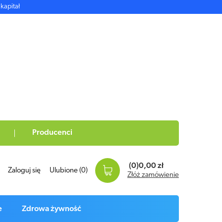
kapitał
Producenci
(0)
0,00 zł
Zaloguj się
Ulubione
(0)
Złóż zamówienie
e
Zdrowa żywność