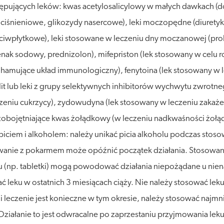
pujących leków: kwas acetylosalicylowy w małych dawkach (do 
iśnieniowe, glikozydy nasercowe), leki moczopędne (diuretyki,
ciwpłytkowe), leki stosowane w leczeniu dny moczanowej (prob
enak sodowy, prednizolon), mifepriston (lek stosowany w celu r
ki hamujące układ immunologiczny), fenytoina (lek stosowany w 
it lub leki z grupy selektywnych inhibitorów wychwytu zwrotneg
eniu cukrzycy), zydowudyna (lek stosowany w leczeniu zakażeni
zobojętniające kwas żołądkowy (w leczeniu nadkwaśności żołądk
iciem i alkoholem: należy unikać picia alkoholu podczas stos
wanie z pokarmem może opóźnić początek działania. Stosowanie w
nu (np. tabletki) mogą powodować działania niepożądane u nie
 leku w ostatnich 3 miesiącach ciąży. Nie należy stosować leku
śli leczenie jest konieczne w tym okresie, należy stosować najm
ziałanie to jest odwracalne po zaprzestaniu przyjmowania leku