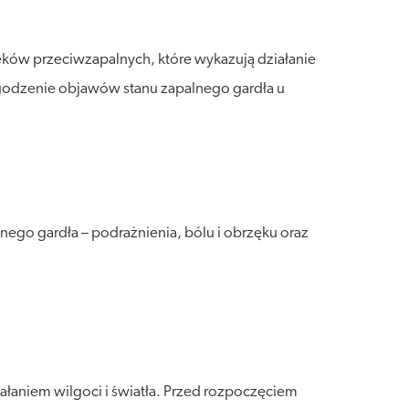
leków przeciwzapalnych, które wykazują działanie
godzenie objawów stanu zapalnego gardła u
ego gardła – podrażnienia, bólu i obrzęku oraz
łaniem wilgoci i światła. Przed rozpoczęciem