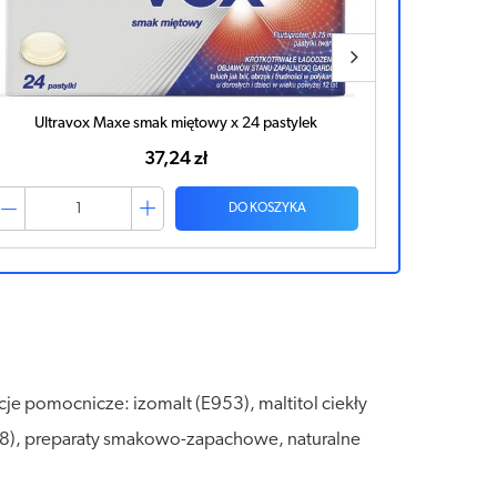
Ultravox Maxe smak miętowy x 24 pastylek
37,24 zł
DO KOSZYKA
cje pomocnicze: izomalt (E953), maltitol ciekły
18), preparaty smakowo-zapachowe, naturalne