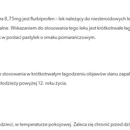
ra 8,75mg jest flurbiprofen – lek należący do niesteroidowych 
ne. Wskazaniem do stosowania tego leku jest krótkotrwałe ła
Lek w postaci pastylek o smaku pomarańczowym.
o stosowania w krótkotrwałym łagodzeniu objawów stanu zapaln
młodzieży powyżej 12. roku życia.
ieci, w temperaturze pokojowej. Zaleca się chronić przed dzia