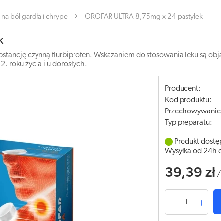
na bół gardła i chrype
OROFAR ULTRA 8,75mg x 24 pastylek
k
bstancję czynną flurbiprofen. Wskazaniem do stosowania leku są obj
. roku życia i u dorosłych.
Producent:
Kod produktu:
Przechowywanie
Typ preparatu:
Produkt dostę
Wysyłka od 24h 
39,39 zł