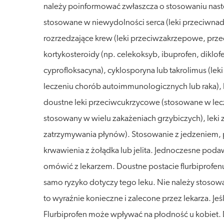
należy poinformować zwłaszcza o stosowaniu nastę
stosowane w niewydolności serca (leki przeciwnadc
rozrzedzające krew (leki przeciwzakrzepowe, prze
kortykosteroidy (np. celekoksyb, ibuprofen, diklof
cyprofloksacyna), cyklosporyna lub takrolimus (le
leczeniu chorób autoimmunologicznych lub raka), l
doustne leki przeciwcukrzycowe (stosowane w lecz
stosowany w wielu zakażeniach grzybiczych), leki 
zatrzymywania płynów). Stosowanie z jedzeniem, p
krwawienia z żołądka lub jelita. Jednoczesne poda
omówić z lekarzem. Doustne postacie flurbiprofe
samo ryzyko dotyczy tego leku. Nie należy stosować
to wyraźnie konieczne i zalecone przez lekarza. Je
Flurbiprofen może wpływać na płodność u kobiet. D