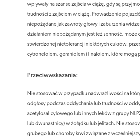
wpływały na szanse zajścia w ciążę, gdy są przyjm
trudności z zajściem w ciążę. Prowadzenie pojazd
niepożądane jak zawroty głowy i zaburzenia widz
działaniem niepożądanym jest też senność, może o
stwierdzonej nietolerancji niektórych cukrów, prz
cytronelolem, geraniolem i linalolem, które mogą
Przeciwwskazania:
Nie stosować w przypadku nadwrażliwości na który
odgłosy podczas oddychania lub trudności w oddyc
acetylosalicylowego lub innych leków z grupy NL
lub dwunastnicy) w żołądku lub jelitach. Nie stoso
grubego lub choroby krwi związane z wcześniejszy