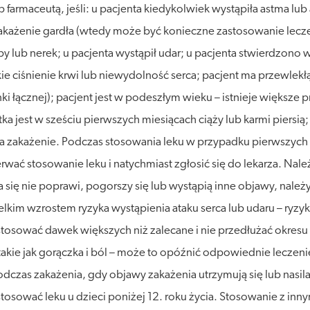
 farmaceutą, jeśli: u pacjenta kiedykolwiek wystąpiła astma lu
każenie gardła (wtedy może być konieczne zastosowanie leczen
lub nerek; u pacjenta wystąpił udar; u pacjenta stwierdzono w
kie ciśnienie krwi lub niewydolność serca; pacjent ma przewle
i łącznej); pacjent jest w podeszłym wieku – istnieje większ
a jest w sześciu pierwszych miesiącach ciąży lub karmi piersi
 zakażenie. Podczas stosowania leku w przypadku pierwszych o
erwać stosowanie leku i natychmiast zgłosić się do lekarza. Na
ta się nie poprawi, pogorszy się lub wystąpią inne objawy, nal
ielkim wzrostem ryzyka wystąpienia ataku serca lub udaru – ryz
osować dawek większych niż zalecane i nie przedłużać okresu le
kie jak gorączka i ból – może to opóźnić odpowiednie leczeni
zas zakażenia, gdy objawy zakażenia utrzymują się lub nasilaj
stosować leku u dzieci poniżej 12. roku życia. Stosowanie z inn