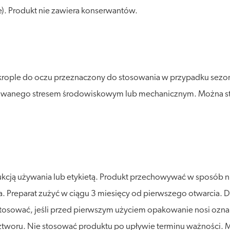
e). Produkt nie zawiera konserwantów.
 krople do oczu przeznaczony do stosowania w przypadku sez
owanego stresem środowiskowym lub mechanicznym. Można s
ukcją używania lub etykietą. Produkt przechowywać w sposób n
tła. Preparat zużyć w ciągu 3 miesięcy od pierwszego otwarcia.
osować, jeśli przed pierwszym użyciem opakowanie nosi oznak
roztworu. Nie stosować produktu po upływie terminu ważności. M