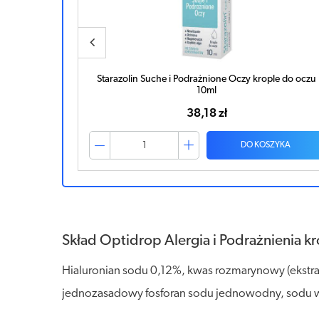
ple do oczu
Starazolin Alergia krople do oczu 5ml
41,39 zł
ZYKA
DO KOSZYKA
Skład Optidrop Alergia i Podrażnienia k
Hialuronian sodu 0,12%, kwas rozmarynowy (ekstra
jednozasadowy fosforan sodu jednowodny, sodu w