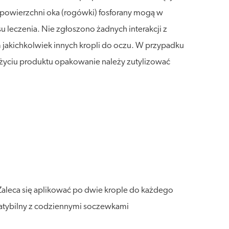
 powierzchni oka (rogówki) fosforany mogą w
leczenia. Nie zgłoszono żadnych interakcji z
 jakichkolwiek innych kropli do oczu. W przypadku
użyciu produktu opakowanie należy zutylizować
Zaleca się aplikować po dwie krople do każdego
patybilny z codziennymi soczewkami