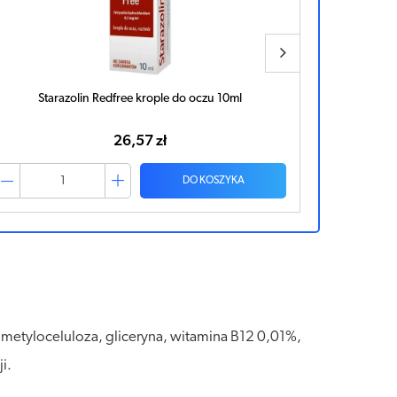
Starazolin HydroForte krople do oczu 10ml
Starazolin
41,09 zł
DO KOSZYKA
metyloceluloza, gliceryna, witamina B12 0,01%,
i.