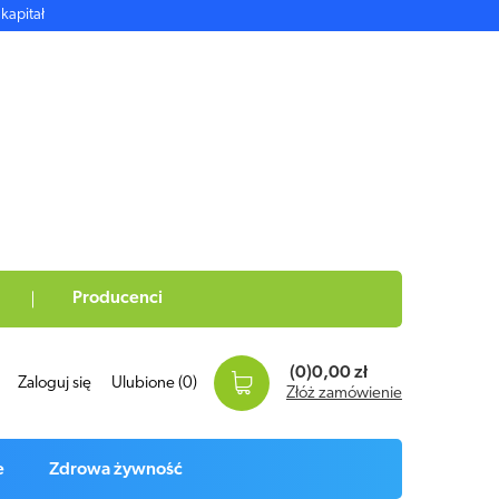
kapitał
Producenci
(0)
0,00 zł
Zaloguj się
Ulubione
(0)
Złóż zamówienie
e
Zdrowa żywność