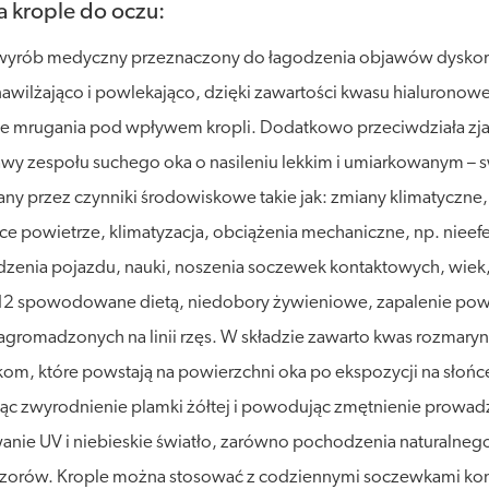
a krople do oczu:
 to wyrób medyczny przeznaczony do łagodzenia objawów dysko
nawilżająco i powlekająco, dzięki zawartości kwasu hialuronowe
 mrugania pod wpływem kropli. Dodatkowo przeciwdziała zja
y zespołu suchego oka o nasileniu lekkim i umiarkowanym – s
 przez czynniki środowiskowe takie jak: zmiany klimatyczne, 
e powietrze, klimatyzacja, obciążenia mechaniczne, np. niee
adzenia pojazdu, nauki, noszenia soczewek kontaktowych, wie
 B12 spowodowane dietą, niedobory żywieniowe, zapalenie pow
agromadzonych na linii rzęs. W składzie zawarto kwas rozmaryno
kom, które powstają na powierzchni oka po ekspozycji na słoń
jąc zwyrodnienie plamki żółtej i powodując zmętnienie prowad
 UV i niebieskie światło, zarówno pochodzenia naturalnego (s
wizorów. Krople można stosować z codziennymi soczewkami ko