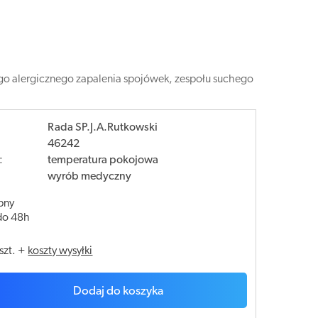
go alergicznego zapalenia spojówek, zespołu suchego
Rada SP.J.A.Rutkowski
46242
:
temperatura pokojowa
wyrób medyczny
pny
do 48h
szt.
+
koszty wysyłki
Dodaj do koszyka