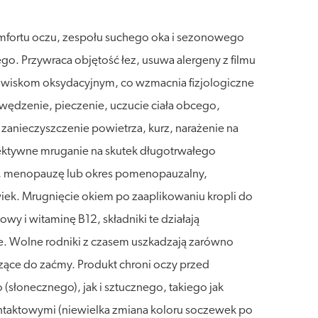
mfortu oczu, zespołu suchego oka i sezonowego
go. Przywraca objętość łez, usuwa alergeny z filmu
wiskom oksydacyjnym, co wzmacnia fizjologiczne
wędzenie, pieczenie, uczucie ciała obcego,
zanieczyszczenie powietrza, kurz, narażenie na
fektywne mruganie na skutek długotrwałego
k, menopauzę lub okres pomenopauzalny,
iek. Mrugnięcie okiem po zaaplikowaniu kropli do
wy i witaminę B12, składniki te działają
ce. Wolne rodniki z czasem uszkadzają zarówno
zące do zaćmy. Produkt chroni oczy przed
łonecznego), jak i sztucznego, takiego jak
ntaktowymi (niewielka zmiana koloru soczewek po