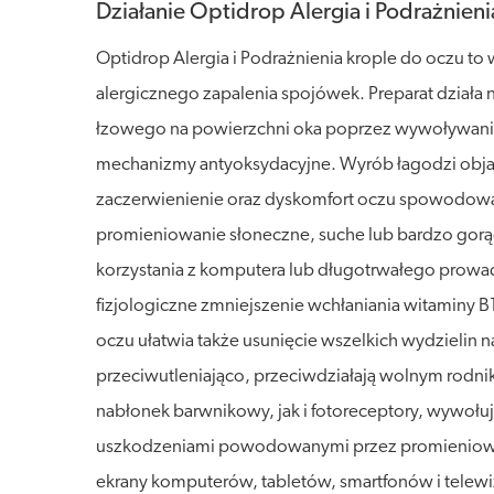
Działanie Optidrop Alergia i Podrażnieni
Optidrop Alergia i Podrażnienia krople do oczu
alergicznego zapalenia spojówek. Preparat działa 
łzowego na powierzchni oka poprzez wywoływanie
mechanizmy antyoksydacyjne. Wyrób łagodzi objaw
zaczerwienienie oraz dyskomfort oczu spowodowany
promieniowanie słoneczne, suche lub bardzo gorąc
korzystania z komputera lub długotrwałego prow
fizjologiczne zmniejszenie wchłaniania witaminy
oczu ułatwia także usunięcie wszelkich wydzielin n
przeciwutleniająco, przeciwdziałają wolnym rodni
nabłonek barwnikowy, jak i fotoreceptory, wywołu
uszkodzeniami powodowanymi przez promieniowanie
ekrany komputerów, tabletów, smartfonów i tele