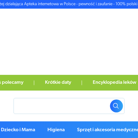
żej działająca Apteka internetowa w Polsce - pewność i zaufanie - 100% polski 
ś polecamy
Krótkie daty
Encyklopedia leków
Dziecko i Mama
Higiena
Sprzęt i akcesoria medyczn