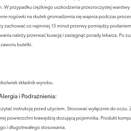
m. W przypadku ciężkiego uszkodzenia przezroczystej warstwy
e rogówki na skutek gromadzenia się wapnia podczas procesu 
eży zachować co najmniej 15 minut przerwy pomiędzy podaniem
ania należy przerwać kurację i zasięgnąć porady lekarza. Po z
zaworu butelki.
ykolwiek składnik wyrobu.
lergia i Podrażnienia:
ytać instrukcję przed użyciem. Stosować wyłącznie do oczu. 
j innej powierzchni krawędzią dozującą pojemnika. Produkt kom
ego i długotrwałego stosowania.