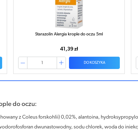
Starazolin Redfree krople do oczu 10ml
26,57 zł
DO KOSZYKA
rople do oczu:
howany z Coleus forskohlii) 0,02%, alantoina, hydroksypropylo
odorofosforan dwunastowodny, sodu chlorek, woda do iniekcj