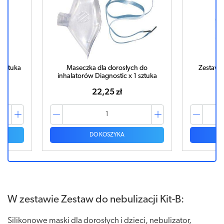
h do
Zestaw dla dzieci do inhalatorów
Inha
1 sztuka
Diagnostic x 1 sztuka
44,16 zł
DO KOSZYKA
W zestawie Zestaw do nebulizacji Kit-B:
Silikonowe maski dla dorosłych i dzieci, nebulizator,