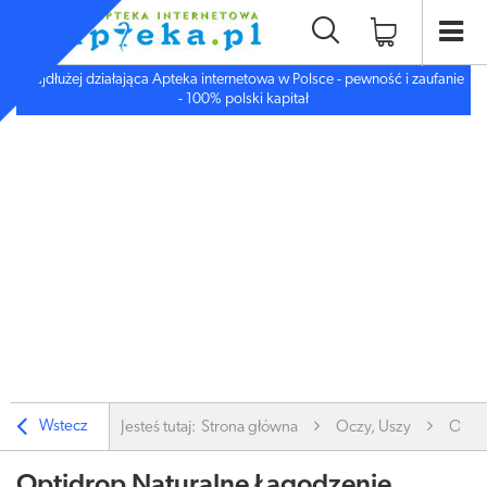
Najdłużej działająca Apteka internetowa w Polsce - pewność i zaufanie
- 100% polski kapitał
Wstecz
Jesteś tutaj:
Strona główna
Oczy, Uszy
Oczy
Optidrop Naturalne Łagodzenie