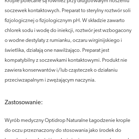
Krople polecane są również przy długotrwałym noszeniu
soczewek kontaktowych. Preparat to sterylny roztwór soli
fizjologicznej o fizjologicznym pH. W składzie zawarto
chlorek sodu i wodę do iniekcji, roztwór jest wzbogacony
o wodne destylaty z rumianku, oczaru wirginijskiego i
świetlika, działają one nawilżająco. Preparat jest
kompatybilny z soczewkami kontaktowymi. Produkt nie
zawiera konserwantów i/lub cząsteczek o działaniu
przeciwzapalnym i zwężającym naczynia.
Zastosowanie:
Wyrób medyczny Optidrop Naturalne Łagodzenie krople
do oczu przeznaczony do stosowania jako środek do