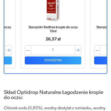
 do oczu
Starazolin Redfree krople do oczu
Starazolin
10ml
26,57 zł
DO KOSZYKA
Skład Optidrop Naturalne Łagodzenie krople
do oczu:
Chlorek sodu (0,85%), wodny destylat z rumianku, wodny