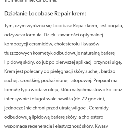
Tromethamine, Carbomer.
Działanie Locobase Repair krem:
Tym, czym wyróżnia się Locobase Repair krem, jest bogata,
odżywcza formuła. Dzięki zawartości optymalnej
kompozycji ceramidów, cholesterolu i kwasów
tłuszczowych kosmetyk odbudowuje naturalną barierę
lipidową skóry, co już po pierwszej aplikacji przynosi ulgę.
Krem jest polecany do pielęgnacji skóry suchej, bardzo
suchej, szorstkiej, podrażnionej i atopowej. Preparat ma
formułę typu woda w oleju, która natychmiastowo koi oraz
intensywnie i długotrwale nawilża (do 72 godzin),
jednocześnie chroni przed utratą wilgoci. Ceramidy
odbudowują lipidową barierę skóry, a cholesterol
wspomaga regenerację i elastyczność skóry. Kwasy