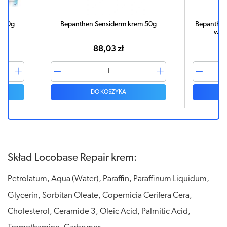
m 20g
Bepanthen Sensiderm krem 50g
Bepanthen
wyt
88,03 zł
DO KOSZYKA
Skład Locobase Repair krem:
Petrolatum, Aqua (Water), Paraffin, Paraffinum Liquidum,
Glycerin, Sorbitan Oleate, Copernicia Cerifera Cera,
Cholesterol, Ceramide 3, Oleic Acid, Palmitic Acid,