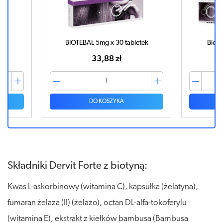
BIOTEBAL 5mg x 30 tabletek
Biote
33,88 zł
DO KOSZYKA
Składniki Dervit Forte z biotyną:
Kwas L-askorbinowy (witamina C), kapsułka (żelatyna),
fumaran żelaza (II) (żelazo), octan DL-alfa-tokoferylu
(witamina E), ekstrakt z kiełków bambusa (Bambusa