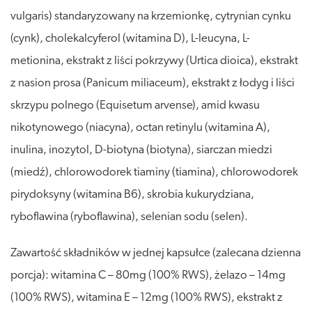
vulgaris) standaryzowany na krzemionkę, cytrynian cynku
(cynk), cholekalcyferol (witamina D), L-leucyna, L-
metionina, ekstrakt z liści pokrzywy (Urtica dioica), ekstrakt
z nasion prosa (Panicum miliaceum), ekstrakt z łodyg i liści
skrzypu polnego (Equisetum arvense), amid kwasu
nikotynowego (niacyna), octan retinylu (witamina A),
inulina, inozytol, D-biotyna (biotyna), siarczan miedzi
(miedź), chlorowodorek tiaminy (tiamina), chlorowodorek
pirydoksyny (witamina B6), skrobia kukurydziana,
ryboflawina (ryboflawina), selenian sodu (selen).
Zawartość składników w jednej kapsułce (zalecana dzienna
porcja): witamina C – 80mg (100% RWS), żelazo – 14mg
(100% RWS), witamina E – 12mg (100% RWS), ekstrakt z