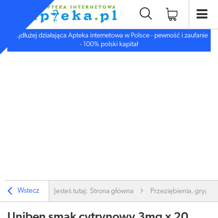
Najdłużej działająca Apteka internetowa w Polsce - pewność i zaufanie
- 100% polski kapitał
Wstecz
Jesteś tutaj:
Strona główna
Przeziębienia, grypa
Uniben smak cytrynowy 3mg x 20