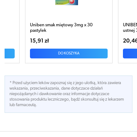
30
UNIBEN aerozol do stosowania w jamie
Unib
ustnej 30ml
past
20,46 zł
13,
DO KOSZYKA
* Przed użyciem leków zapoznaj się z jego ulotką, która zawiera
wskazania, przeciwskazania, dane dotyczace działań
niepożądanych i dawkowanie oraz informacje dotyczace
stosowania produktu leczniczego, bądź skonsultuj się z lekarzem
lub farmaceutą.