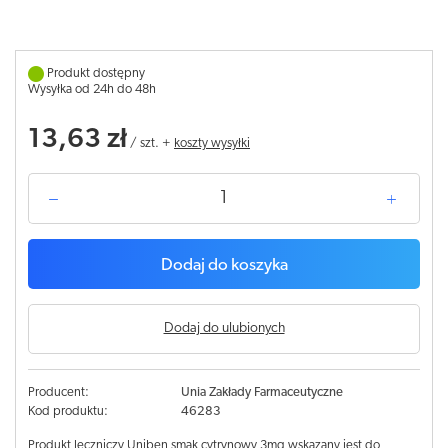
Produkt dostępny
Wysyłka od 24h do 48h
13,63 zł
/
szt.
+
koszty wysyłki
Dodaj do koszyka
Dodaj do ulubionych
Producent:
Unia Zakłady Farmaceutyczne
Kod produktu:
46283
Produkt leczniczy Uniben smak cytrynowy 3mg wskazany jest do