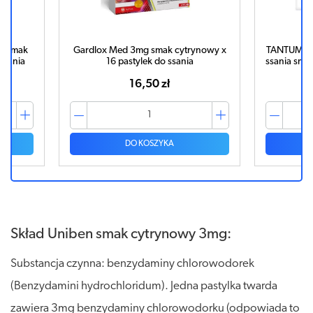
g smak
Gardlox Med 3mg smak cytrynowy x
TANTUM VE
ssania
16 pastylek do ssania
ssania sm
16,50 zł
DO KOSZYKA
Skład Uniben smak cytrynowy 3mg:
Substancja czynna: benzydaminy chlorowodorek
(Benzydamini hydrochloridum). Jedna pastylka twarda
zawiera 3mg benzydaminy chlorowodorku (odpowiada to