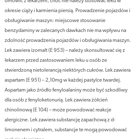
omówić z lekarzem, choć nie należy stosować leku w
okresie ciąży i karmienia piersią. Prowadzenie pojazdów i
obsługiwanie maszyn: miejscowe stosowanie
benzydaminy w zalecanych dawkach nie ma wpływu na
zdolność prowadzenia pojazdów i obsługiwania maszyn.
Lek zawiera izomalt (E 953) – należy skonsultować się z
lekarzem przed zastosowaniem leku u osób ze
stwierdzoną nietolerancją niektórych cukrów. Lek zawiera
aspartam (E 951) – 2,10mg w każdej pastylce twardej.
Aspartam jako źródło fenyloalaniny może być szkodliwy
dla osób z fenyloketonurią. Lek zawiera żółcień
chinolinową (E 104) – może powodować reakcje
alergiczne. Lek zawiera substancję zapachową z d-
limonenem i cytralem, substancje te mogą powodować