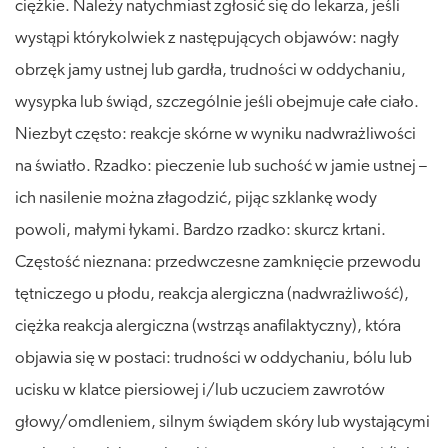
ciężkie. Należy natychmiast zgłosić się do lekarza, jeśli
wystąpi którykolwiek z następujących objawów: nagły
obrzęk jamy ustnej lub gardła, trudności w oddychaniu,
wysypka lub świąd, szczególnie jeśli obejmuje całe ciało.
Niezbyt często: reakcje skórne w wyniku nadwrażliwości
na światło. Rzadko: pieczenie lub suchość w jamie ustnej –
ich nasilenie można złagodzić, pijąc szklankę wody
powoli, małymi łykami. Bardzo rzadko: skurcz krtani.
Częstość nieznana: przedwczesne zamknięcie przewodu
tętniczego u płodu, reakcja alergiczna (nadwrażliwość),
ciężka reakcja alergiczna (wstrząs anafilaktyczny), która
objawia się w postaci: trudności w oddychaniu, bólu lub
ucisku w klatce piersiowej i/lub uczuciem zawrotów
głowy/omdleniem, silnym świądem skóry lub wystającymi