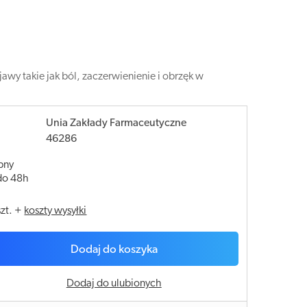
y takie jak ból, zaczerwienienie i obrzęk w
Unia Zakłady Farmaceutyczne
46286
pny
do 48h
szt.
+
koszty wysyłki
Dodaj do koszyka
Dodaj do ulubionych