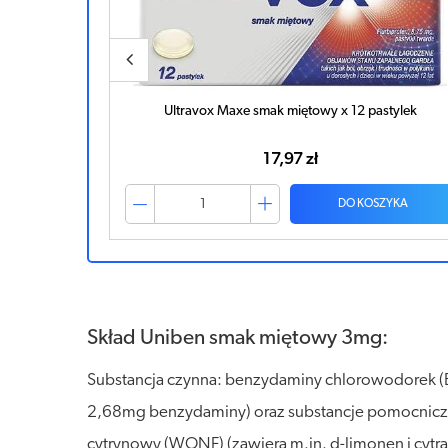
stylek
Ultravox Maxe smak miętowy x 12 pastylek
17,97 zł
ZYKA
DO KOSZYKA
Skład Uniben smak miętowy 3mg:
Substancja czynna: benzydaminy chlorowodorek (
2,68mg benzydaminy) oraz substancje pomocnicze:
cytrynowy (WONF) (zawiera m.in. d-limonen i cytral