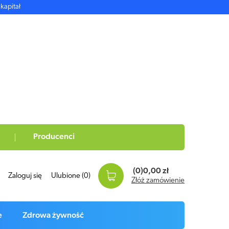
kapitał
Producenci
(0)
0,00 zł
Zaloguj się
Ulubione
(0)
Złóż zamówienie
e
Zdrowa żywność