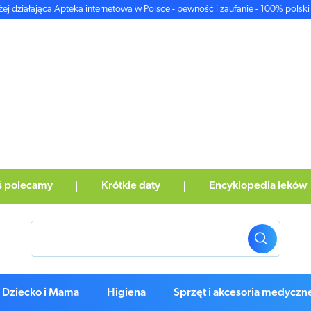
żej działająca Apteka internetowa w Polsce - pewność i zaufanie - 100% polski 
ś polecamy
Krótkie daty
Encyklopedia leków
Dziecko i Mama
Higiena
Sprzęt i akcesoria medyczn