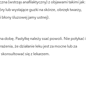
na (wstrząs anafilaktyczny) z objawami takimi jak:
ry lub wystające guzki na skórze, obrzęk twarzy,
i błony śluzowej jamy ustnej).
a dobę. Pastylkę należy ssać powoli. Nie połykać i
ażenia, że działanie leku jest za mocne lub za
ży skonsultować się z lekarzem.