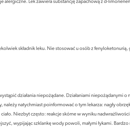
e alergiczne. Lek zawiera substancję zapachową z d-limonene
kolwiek składnik leku. Nie stosować u osób z fenyloketonurią,
stąpić działania niepożądane. Działaniami niepożądanymi o nie
y, należy natychmiast poinformować o tym lekarza: nagły obrzęk
 ciało. Niezbyt często: reakcje skórne w wyniku nadwrażliwości
iejszyć, wypijając szklankę wody powoli, małymi łykami. Bardzo 