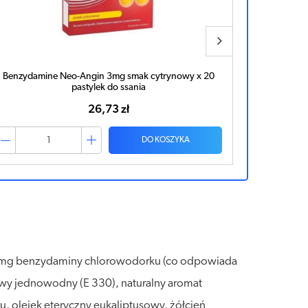
Benzydamine Neo-Angin 3mg smak cytrynowy x 20
Ultra
pastylek do ssania
26,73 zł
DO KOSZYKA
a 3mg benzydaminy chlorowodorku (co odpowiada
wy jednowodny (E 330), naturalny aromat
u, olejek eteryczny eukaliptusowy, żółcień