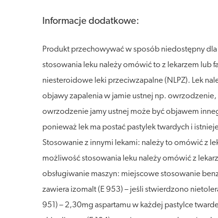
Informacje dodatkowe:
Produkt przechowywać w sposób niedostępny dla dz
stosowania leku należy omówić to z lekarzem lub fa
niesteroidowe leki przeciwzapalne (NLPZ). Lek na
objawy zapalenia w jamie ustnej np. owrzodzenie, 
owrzodzenie jamy ustnej może być objawem innego,
ponieważ lek ma postać pastylek twardych i istniej
Stosowanie z innymi lekami: należy to omówić z lek
możliwość stosowania leku należy omówić z lekarze
obsługiwanie maszyn: miejscowe stosowanie benz
zawiera izomalt (E 953) – jeśli stwierdzono nietol
951) – 2,30mg aspartamu w każdej pastylce twardej