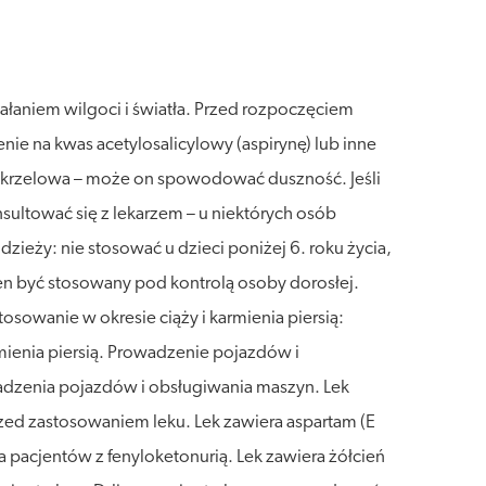
łaniem wilgoci i światła. Przed rozpoczęciem
nie na kwas acetylosalicylowy (aspirynę) lub inne
oskrzelowa – może on spowodować duszność. Jeśli
sultować się z lekarzem – u niektórych osób
eży: nie stosować u dzieci poniżej 6. roku życia,
nien być stosowany pod kontrolą osoby dorosłej.
sowanie w okresie ciąży i karmienia piersią:
mienia piersią. Prowadzenie pojazdów i
dzenia pojazdów i obsługiwania maszyn. Lek
przed zastosowaniem leku. Lek zawiera aspartam (E
 pacjentów z fenyloketonurią. Lek zawiera żółcień