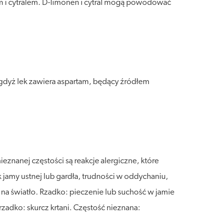
m i cytralem. D-limonen i cytral mogą powodować
 gdyż lek zawiera aspartam, będący źródłem
znanej częstości są reakcje alergiczne, które
 jamy ustnej lub gardła, trudności w oddychaniu,
 na światło. Rzadko: pieczenie lub suchość w jamie
rzadko: skurcz krtani. Częstość nieznana: