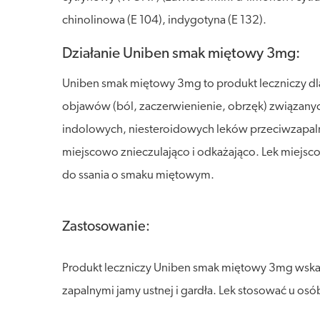
chinolinowa (E 104), indygotyna (E 132).
Działanie Uniben smak miętowy 3mg:
Uniben smak miętowy 3mg to produkt leczniczy dla 
objawów (ból, zaczerwienienie, obrzęk) związanych 
indolowych, niesteroidowych leków przeciwzapal
miejscowo znieczulająco i odkażająco. Lek miejsc
do ssania o smaku miętowym.
Zastosowanie:
Produkt leczniczy Uniben smak miętowy 3mg wskaz
zapalnymi jamy ustnej i gardła. Lek stosować u osób