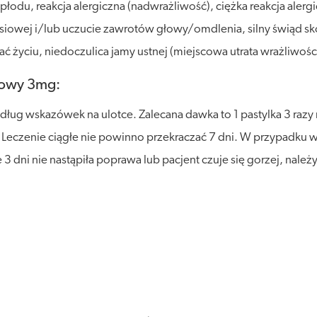
u, reakcja alergiczna (nadwrażliwość), ciężka reakcja alergicz
rsiowej i/lub uczucie zawrotów głowy/omdlenia, silny świąd skó
ać życiu, niedoczulica jamy ustnej (miejscowa utrata wrażliwośc
towy 3mg:
ług wskazówek na ulotce. Zalecana dawka to 1 pastylka 3 razy n
 Leczenie ciągłe nie powinno przekraczać 7 dni. W przypadku wr
e 3 dni nie nastąpiła poprawa lub pacjent czuje się gorzej, nale