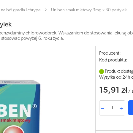
na bół gardła i chrype
Uniben smak miętowy 3mg x 30 pastylek
ylek
enzydaminy chlorowodorek. Wskazaniem do stosowania leku są objaw
 stosować powyżej 6. roku życia.
Producent:
Kod produktu:
Produkt dostę
Wysyłka od 24h 
15,91 zł
/