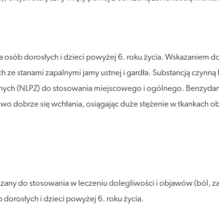
osób dorosłych i dzieci powyżej 6. roku życia. Wskazaniem do 
ze stanami zapalnymi jamy ustnej i gardła. Substancją czynną l
nych (NLPZ) do stosowania miejscowego i ogólnego. Benzydam
owo dobrze się wchłania, osiągając duże stężenie w tkankach o
any do stosowania w leczeniu dolegliwości i objawów (ból, za
 dorosłych i dzieci powyżej 6. roku życia.