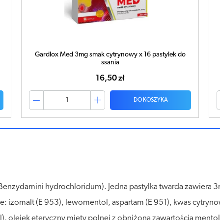
Gardlox Med 3mg smak cytrynowy x 16 pastylek do
ssania
16,50 zł
DO KOSZYKA
Benzydamini hydrochloridum). Jedna pastylka twarda zawier
 izomalt (E 953), lewomentol, aspartam (E 951), kwas cytryno
), olejek eteryczny mięty polnej z obniżoną zawartością mentol