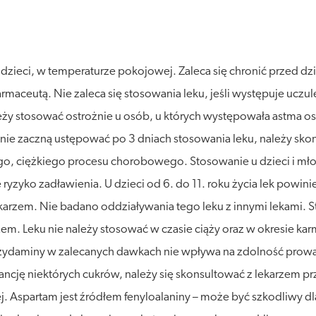
ieci, w temperaturze pokojowej. Zaleca się chronić przed dzia
rmaceutą. Nie zaleca się stosowania leku, jeśli występuje uczule
leży stosować ostrożnie u osób, u których występowała astma 
nie zaczną ustępować po 3 dniach stosowania leku, należy skon
 ciężkiego procesu chorobowego. Stosowanie u dzieci i młodzi
e ryzyko zadławienia. U dzieci od 6. do 11. roku życia lek powi
arzem. Nie badano oddziaływania tego leku z innymi lekami. Sto
m. Leku nie należy stosować w czasie ciąży oraz w okresie kar
ydaminy w zalecanych dawkach nie wpływa na zdolność prowa
erancję niektórych cukrów, należy się skonsultować z lekarzem 
. Aspartam jest źródłem fenyloalaniny – może być szkodliwy dla