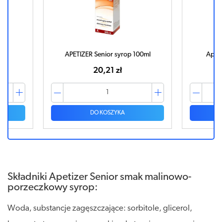
5g
APETIZER Senior syrop 100ml
Apeti
20,21 zł
DO KOSZYKA
Składniki Apetizer Senior smak malinowo-
porzeczkowy syrop:
Woda, substancje zagęszczające: sorbitole, glicerol,