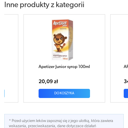
Inne produkty z kategorii
ml
APETIZER Senior syrop 240ml
Apetiz
musują
34,31 zł
18,83
DO KOSZYKA
* Przed użyciem leków zapoznaj się z jego ulotką, która zawiera
wskazania, przeciwskazania, dane dotyczace działań