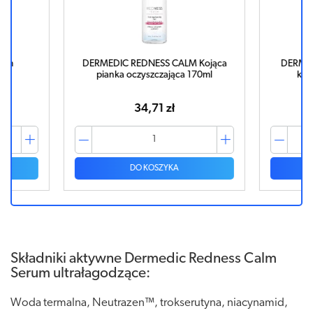
um
DERMEDIC REDNESS CALM Kojąca
DERMED
l
pianka oczyszczająca 170ml
konc
za
34,71 zł
DO KOSZYKA
Składniki aktywne Dermedic Redness Calm
Serum ultrałagodzące:
Woda termalna, Neutrazen™, trokserutyna, niacynamid,