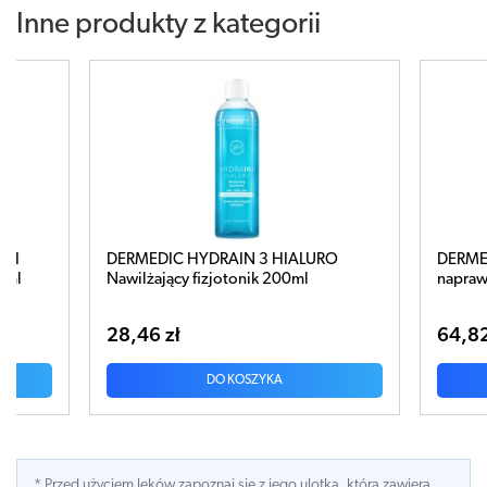
Inne produkty z kategorii
N 3 HIALURO
DERMEDIC CICATOPY Ultrakojący krem
onik 200ml
naprawczy 40ml
64,82 zł
OSZYKA
DO KOSZYKA
* Przed użyciem leków zapoznaj się z jego ulotką, która zawiera