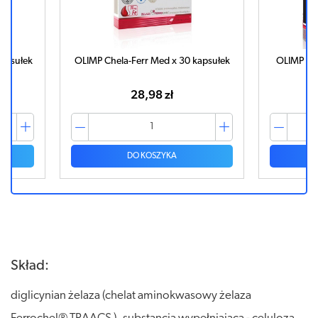
kapsułek
OLIMP Chela-Ferr Med x 30 kapsułek
OLIMP Che
28,98 zł
DO KOSZYKA
Skład:
diglicynian żelaza (chelat aminokwasowy żelaza