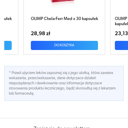
ed x 30 kapsułek
OLIMP Chela-Ferr bio-complex x 30
kapułek
23,13 zł
ZYKA
DO KOSZYKA
* Przed użyciem leków zapoznaj się z jego ulotką, która zawiera
wskazania, przeciwskazania, dane dotyczace działań
niepożądanych i dawkowanie oraz informacje dotyczace
stosowania produktu leczniczego, bądź skonsultuj się z lekarzem
lub farmaceutą.