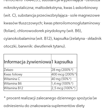
Ferrochel® TRAACS ), substancja wypełniająca - celuloza
mikrokrystaliczna; maltodekstryna, kwas L-askorbinowy
(wit. C), substancja przeciwzbrylająca - sole magnezowe
kwasów tłuszczowych; kwas pteroilomonoglutaminowy
(folian), chlorowodorek pirydoksyny (wit. B6),
cyianokobalamina (wit. B12), kapsułka (żelatyna - składnik
otoczki, barwnik: dwutlenek tytanu).
Informacja żywieniowa
1 kapsułka
Żelazo
28 mg (200%*)
Kwas foliowy
400 mcg (200%*)
Witamina C
40 mg (50%*)
Witamina B6
1,4 mg (100%*)
Witamina B12
2,5 mcg (100%*)
* procent realizacji zalecanego dziennego spożycia (w
odniesieniu do znakowania suplementów diety