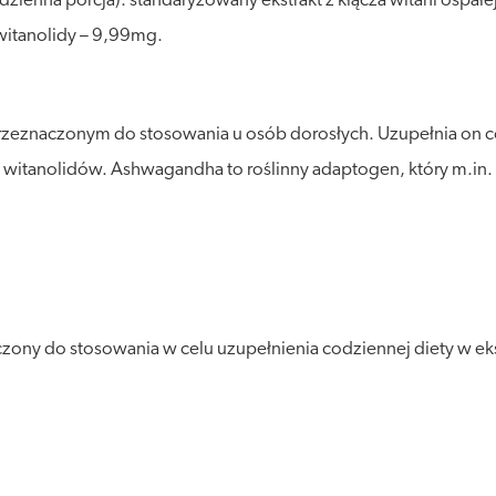
zienna porcja): standaryzowany ekstrakt z kłącza witani ospałe
witanolidy – 9,99mg.
eznaczonym do stosowania u osób dorosłych. Uzupełnia on codzi
ść witanolidów. Ashwagandha to roślinny adaptogen, który m.in
ony do stosowania w celu uzupełnienia codziennej diety w ek