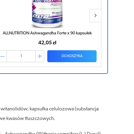
ALLNUTRITION Ashwagandha Forte x 90 kapsułek
42,05 zł
DO KOSZYKA
% witanolidów, kapsułka celulozowa (substancja
zowe kwasów tłuszczowych.