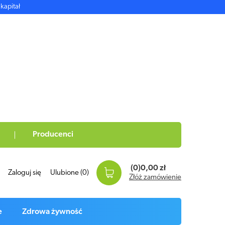
kapitał
Producenci
(0)
0,00 zł
Zaloguj się
Ulubione
(0)
Złóż zamówienie
e
Zdrowa żywność