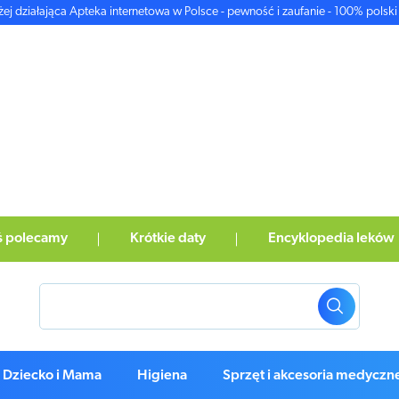
żej działająca Apteka internetowa w Polsce - pewność i zaufanie - 100% polski 
ś polecamy
Krótkie daty
Encyklopedia leków
Dziecko i Mama
Higiena
Sprzęt i akcesoria medyczn