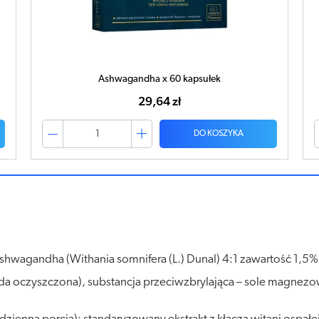
Ashwagandha x 60 kapsułek
29,64 zł
DO KOSZYKA
 Ashwagandha (Withania somnifera (L.) Dunal) 4:1 zawartość 1,5
da oczyszczona), substancja przeciwzbrylająca – sole magne