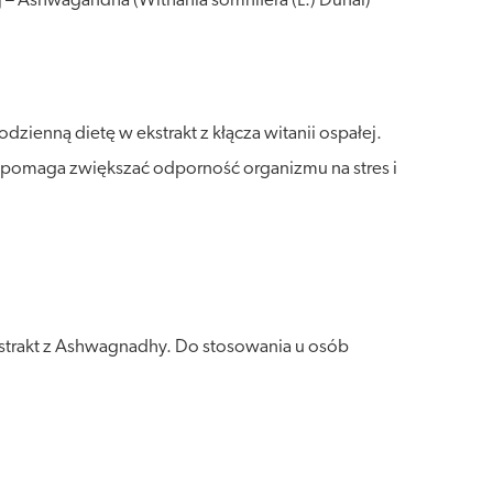
j – Ashwagandha (Withania somnifera (L.) Dunal)
enną dietę w ekstrakt z kłącza witanii ospałej.
. pomaga zwiększać odporność organizmu na stres i
strakt z Ashwagnadhy. Do stosowania u osób