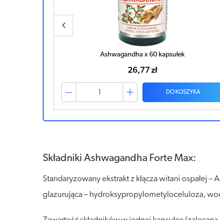
Ashwagandha x 60 kapsułek
26,77 zł
ZYKA
DO KOSZYKA
Składniki Ashwagandha Forte Max:
Standaryzowany ekstrakt z kłącza witani ospałej –
glazurująca – hydroksypropylometyloceluloza, wo