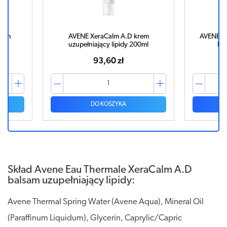
lsam
AVENE XeraCalm A.D krem
AVENE C
0ml
uzupełniający lipidy 200ml
kr
93,60 zł
DO KOSZYKA
Skład Avene Eau Thermale XeraCalm A.D
balsam uzupełniający lipidy:
Avene Thermal Spring Water (Avene Aqua), Mineral Oil
(Paraffinum Liquidum), Glycerin, Caprylic/Capric