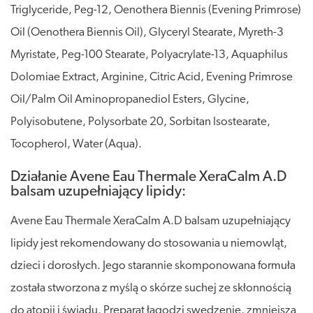
Triglyceride, Peg-12, Oenothera Biennis (Evening Primrose)
Oil (Oenothera Biennis Oil), Glyceryl Stearate, Myreth-3
Myristate, Peg-100 Stearate, Polyacrylate-13, Aquaphilus
Dolomiae Extract, Arginine, Citric Acid, Evening Primrose
Oil/Palm Oil Aminopropanediol Esters, Glycine,
Polyisobutene, Polysorbate 20, Sorbitan Isostearate,
Tocopherol, Water (Aqua).
Działanie Avene Eau Thermale XeraCalm A.D
balsam uzupełniający lipidy:
Avene Eau Thermale XeraCalm A.D balsam uzupełniający
lipidy jest rekomendowany do stosowania u niemowląt,
dzieci i dorosłych. Jego starannie skomponowana formuła
została stworzona z myślą o skórze suchej ze skłonnością
do atopii i świądu. Preparat łagodzi swędzenie, zmniejsza