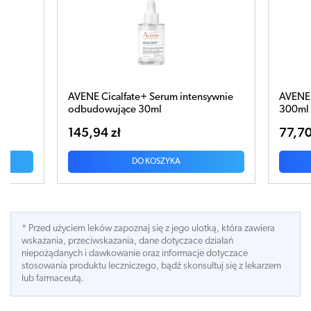
rum intensywnie
AVENE Woda termalna w aerozolu
300ml
77,70 zł
ZYKA
DO KOSZYKA
* Przed użyciem leków zapoznaj się z jego ulotką, która zawiera
wskazania, przeciwskazania, dane dotyczace działań
niepożądanych i dawkowanie oraz informacje dotyczace
stosowania produktu leczniczego, bądź skonsultuj się z lekarzem
lub farmaceutą.