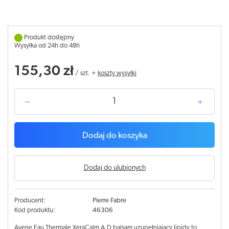
Produkt dostępny
Wysyłka od 24h do 48h
155,30 zł
/
szt.
+
koszty wysyłki
Dodaj do koszyka
Dodaj do ulubionych
Producent:
Pierre Fabre
Kod produktu:
46306
Avene Eau Thermale XeraCalm A.D balsam uzupełniający lipidy to