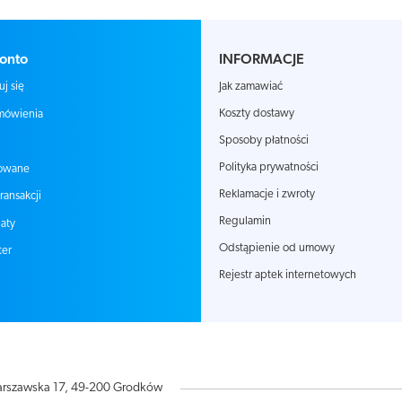
onto
INFORMACJE
Jak zamawiać
uj się
Koszty dostawy
mówienia
Sposoby płatności
Polityka prywatności
owane
Reklamacje i zwroty
transakcji
Regulamin
aty
Odstąpienie od umowy
ter
Rejestr aptek internetowych
rszawska 17
,
49-200
Grodków