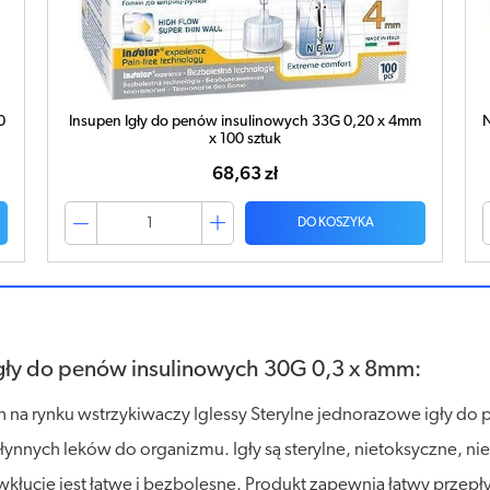
0
Insupen Igły do penów insulinowych 33G 0,20 x 4mm
N
x 100 sztuk
68,63 zł
DO KOSZYKA
 igły do penów insulinowych 30G 0,3 x 8mm:
 na rynku wstrzykiwaczy Iglessy Sterylne jednorazowe igły d
nnych leków do organizmu. Igły są sterylne, nietoksyczne, nie
łucie jest łatwe i bezbolesne. Produkt zapewnia łatwy przepł