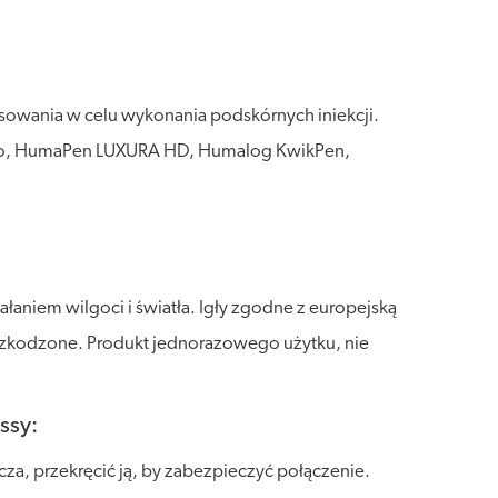
owania w celu wykonania podskórnych iniekcji.
rgo, HumaPen LUXURA HD, Humalog KwikPen,
aniem wilgoci i światła. Igły zgodne z europejską
euszkodzone. Produkt jednorazowego użytku, nie
ssy:
za, przekręcić ją, by zabezpieczyć połączenie.