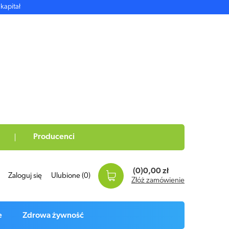
kapitał
Producenci
(0)
0,00 zł
Zaloguj się
Ulubione
(0)
Złóż zamówienie
e
Zdrowa żywność