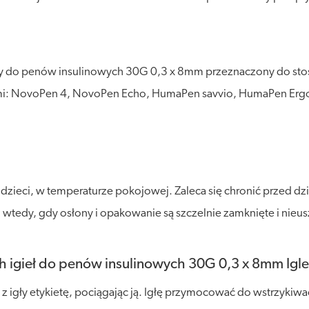
y do penów insulinowych 30G 0,3 x 8mm przeznaczony do stos
czami: NovoPen 4, NovoPen Echo, HumaPen savvio, HumaPen E
eci, w temperaturze pokojowej. Zaleca się chronić przed dział
ko wtedy, gdy osłony i opakowanie są szczelnie zamknięte i ni
 igieł do penów insulinowych 30G 0,3 x 8mm Igle
igły etykietę, pociągając ją. Igłę przymocować do wstrzykiwac