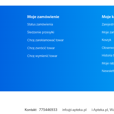
Moje zamówienie
Moje k
Status zamówienia
Zarejestr
Moje za
Śledzenie przesyłki
Koszyk
Chcę zareklamować towar
Obserw
Chcę zwrócić towar
Historia 
Chcę wymienić towar
Moje rab
Newslet
Kontakt
775446933
info@i-apteka.pl
i-Apteka.pl
,
Wa