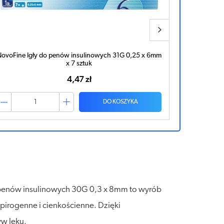
ovoFine Igły do penów insulinowych 31G 0,25 x 6mm
NovoFine
x 7 sztuk
4,47 zł
DO KOSZYKA
o penów insulinowych 30G 0,3 x 8mm to wyrób
pirogenne i cienkościenne. Dzięki
yw leku.