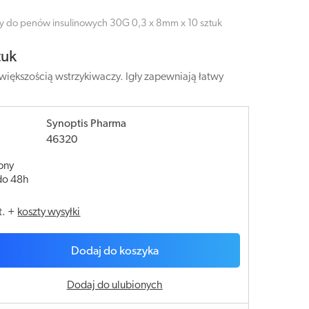
ły do penów insulinowych 30G 0,3 x 8mm x 10 sztuk
tuk
iększością wstrzykiwaczy. Igły zapewniają łatwy
Synoptis Pharma
46320
pny
do 48h
t.
+
koszty wysyłki
Dodaj do koszyka
Dodaj do ulubionych