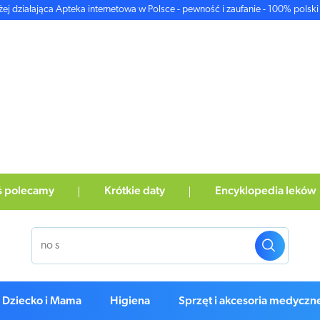
żej działająca Apteka internetowa w Polsce - pewność i zaufanie - 100% polski 
ś polecamy
Krótkie daty
Encyklopedia leków
Dziecko i Mama
Higiena
Sprzęt i akcesoria medyczn