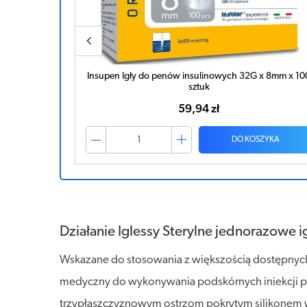
0G 0,30 x
Insupen Igły do penów insulinowych 32G x 8mm x 10
sztuk
59,94 zł
ZYKA
DO KOSZYKA
Działanie Iglessy Sterylne jednorazowe
Wskazane do stosowania z większością dostępnych
medyczny do wykonywania podskórnych iniekcji pły
trzypłaszczyznowym ostrzom pokrytym silikonem wk