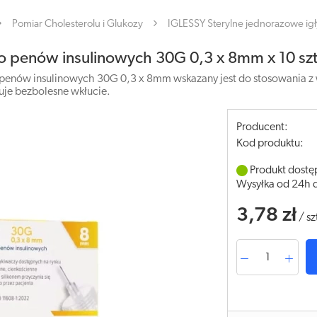
Pomiar Cholesterolu i Glukozy
IGLESSY Sterylne jednorazowe ig
do penów insulinowych 30G 0,3 x 8mm x 10 sz
 penów insulinowych 30G 0,3 x 8mm wskazany jest do stosowania z w
uje bezbolesne wkłucie.
Producent:
Kod produktu:
Produkt dostę
Wysyłka od 24h 
3,78 zł
/
sz