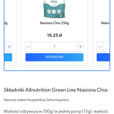
 500g
Nasiona Chia 250g
Natur Pl
16,25 zł
DO KOSZYKA
Składniki Allnutrition Green Line Nasiona Chia:
Nasiona szałwii hiszpańskiej Salvia hispanica.
Wartość odżywcza w 100g/w jednej porcji (15g): wartość