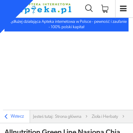
Najdłużej działająca Apteka internetowa w Polsce - pewność i zaufanie
- 100% polski kapitał
Wstecz
Jesteś tutaj:
Strona główna
Zioła i Herbaty
Zi
Allnutrition Green Line Nasiona Chia