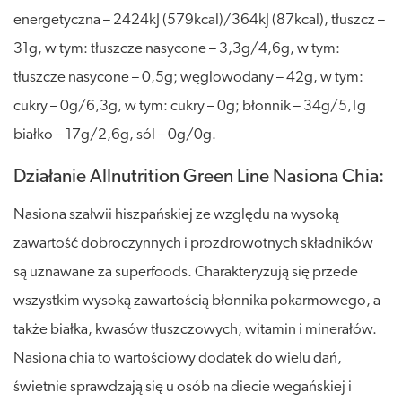
energetyczna – 2424kJ (579kcal)/364kJ (87kcal), tłuszcz –
31g, w tym: tłuszcze nasycone – 3,3g/4,6g, w tym:
tłuszcze nasycone – 0,5g; węglowodany – 42g, w tym:
cukry – 0g/6,3g, w tym: cukry – 0g; błonnik – 34g/5,1g
białko – 17g/2,6g, sól – 0g/0g.
Działanie Allnutrition Green Line Nasiona Chia:
Nasiona szałwii hiszpańskiej ze względu na wysoką
zawartość dobroczynnych i prozdrowotnych składników
są uznawane za superfoods. Charakteryzują się przede
wszystkim wysoką zawartością błonnika pokarmowego, a
także białka, kwasów tłuszczowych, witamin i minerałów.
Nasiona chia to wartościowy dodatek do wielu dań,
świetnie sprawdzają się u osób na diecie wegańskiej i