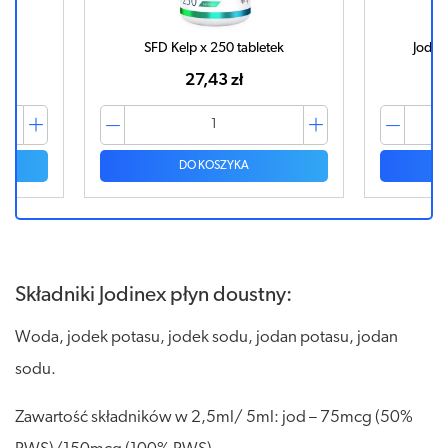
k
SFD Kelp x 250 tabletek
Jodek
27,43 zł
DO KOSZYKA
Składniki Jodinex płyn doustny:
Woda, jodek potasu, jodek sodu, jodan potasu, jodan
sodu.
Zawartość składników w 2,5ml/ 5ml: jod – 75mcg (50%