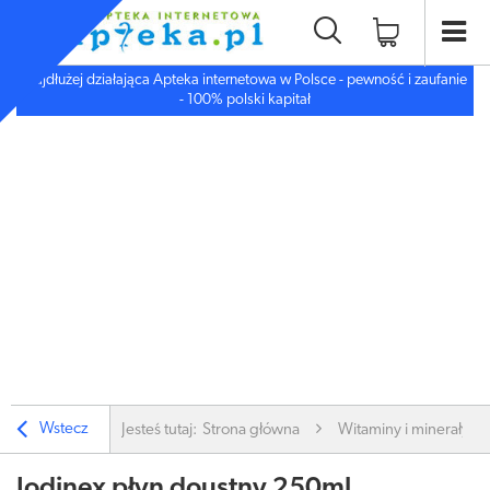
Najdłużej działająca Apteka internetowa w Polsce - pewność i zaufanie
- 100% polski kapitał
Wstecz
Jesteś tutaj:
Strona główna
Witaminy i minerały
Jodinex płyn doustny 250ml