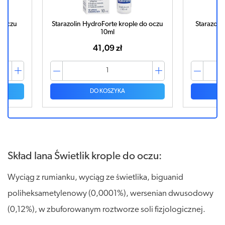
o oczu
Starazolin HydroForte krople do oczu
Starazolin
10ml
41,09 zł
DO KOSZYKA
Skład Iana Świetlik krople do oczu:
Wyciąg z rumianku, wyciąg ze świetlika, biguanid
poliheksametylenowy (0,0001%), wersenian dwusodowy
(0,12%), w zbuforowanym roztworze soli fizjologicznej.