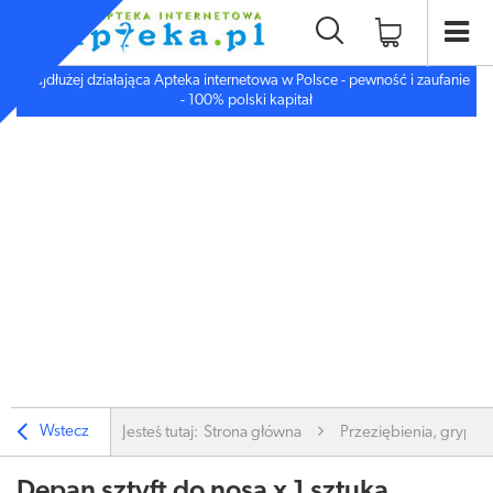
Najdłużej działająca Apteka internetowa w Polsce - pewność i zaufanie
- 100% polski kapitał
Wstecz
Jesteś tutaj:
Strona główna
Przeziębienia, grypa
Depan sztyft do nosa x 1 sztuka