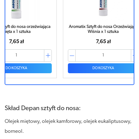
źwiająca
Aromatix Sztyft do nosa Orzeźwiająca
Aromatix S
Wiśnia x 1 sztuka
7,65 zł
DO KOSZYKA
Skład Depan sztyft do nosa:
Olejek miętowy, olejek kamforowy, olejek eukaliptusowy,
borneol.