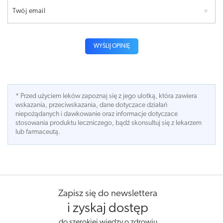
Twój email
WYŚLIJ OPINIĘ
* Przed użyciem leków zapoznaj się z jego ulotką, która zawiera
wskazania, przeciwskazania, dane dotyczace działań
niepożądanych i dawkowanie oraz informacje dotyczace
stosowania produktu leczniczego, bądź skonsultuj się z lekarzem
lub farmaceutą.
Zapisz się do newslettera
i zyskaj dostęp
do szerokiej wiedzy o zdrowiu