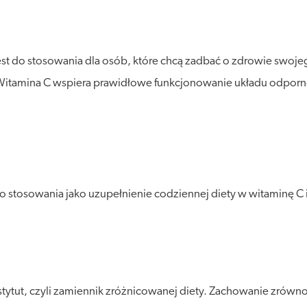
t do stosowania dla osób, które chcą zadbać o zdrowie swojeg
 Witamina C wspiera prawidłowe funkcjonowanie układu odp
stosowania jako uzupełnienie codziennej diety w witaminę C i 
stytut, czyli zamiennik zróżnicowanej diety. Zachowanie zró