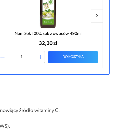
Ventrolen płyn 500ml
42,91 zł
DO KOSZYKA
anowiący źródło witaminy C.
RWS).