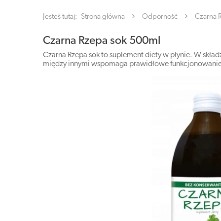
Jesteś tutaj:
Strona główna
Odporność
Czarna 
Czarna Rzepa sok 500ml
Czarna Rzepa sok to suplement diety w płynie. W skład
między innymi wspomaga prawidłowe funkcjonowanie