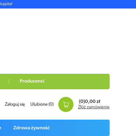
kapitał
Producenci
(0)
0,00 zł
Zaloguj się
Ulubione
(0)
Złóż zamówienie
e
Zdrowa żywność