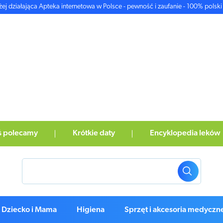
żej działająca Apteka internetowa w Polsce - pewność i zaufanie - 100% polski 
ś polecamy
Krótkie daty
Encyklopedia leków
Dziecko i Mama
Higiena
Sprzęt i akcesoria medyczn