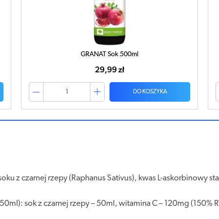
Noni Sok 100% sok z owoców 490ml
32,30 zł
DO KOSZYKA
oku z czarnej rzepy (Raphanus Sativus), kwas L-askorbinowy st
(50ml): sok z czarnej rzepy – 50ml, witamina C – 120mg (150% 