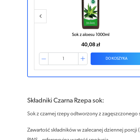
GRANAT Sok 500ml
29,99 zł
ZYKA
DO KOSZYKA
Składniki Czarna Rzepa sok:
Sok z czarnej rzepy odtworzony z zagęszczonego s
Zawartość składników w zalecanej dziennej porcji 