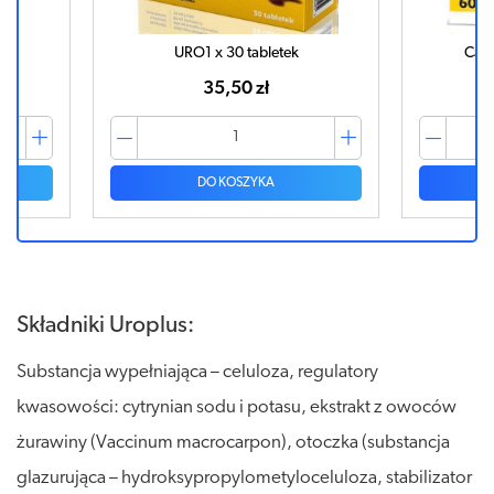
URO1 x 30 tabletek
Cane
35,50 zł
DO KOSZYKA
Składniki Uroplus:
Substancja wypełniająca – celuloza, regulatory
kwasowości: cytrynian sodu i potasu, ekstrakt z owoców
żurawiny (Vaccinum macrocarpon), otoczka (substancja
glazurująca – hydroksypropylometyloceluloza, stabilizator