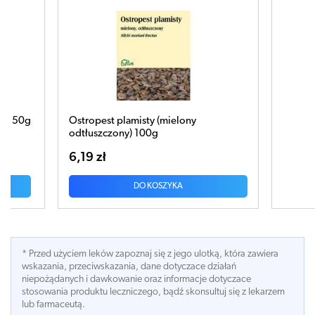
ony
Ziele Tymianku 50g
6,45 zł
DO KOSZYKA
* Przed użyciem leków zapoznaj się z jego ulotką, która zawiera
wskazania, przeciwskazania, dane dotyczace działań
niepożądanych i dawkowanie oraz informacje dotyczace
stosowania produktu leczniczego, bądź skonsultuj się z lekarzem
lub farmaceutą.