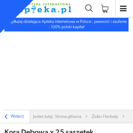
Najdłużej działająca Apteka internetowa w Polsce - pewność i zaufanie
- 100% polski kapitał
Wstecz
Jesteś tutaj:
Strona główna
Zioła i Herbaty
Zi
Kora Dębowa x 25 saszetek