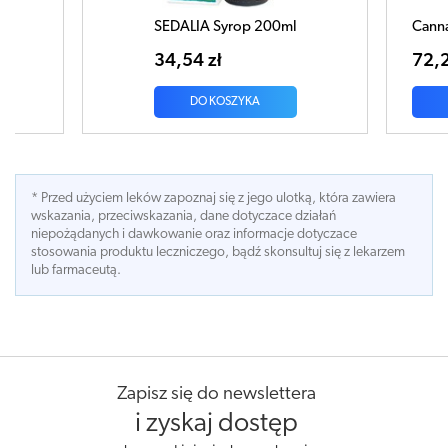
00ml
Cannabis Pro By Boiron 7% olej 11ml
72,20 zł
DO KOSZYKA
* Przed użyciem leków zapoznaj się z jego ulotką, która zawiera
wskazania, przeciwskazania, dane dotyczace działań
niepożądanych i dawkowanie oraz informacje dotyczace
stosowania produktu leczniczego, bądź skonsultuj się z lekarzem
lub farmaceutą.
Zapisz się do newslettera
i zyskaj dostęp