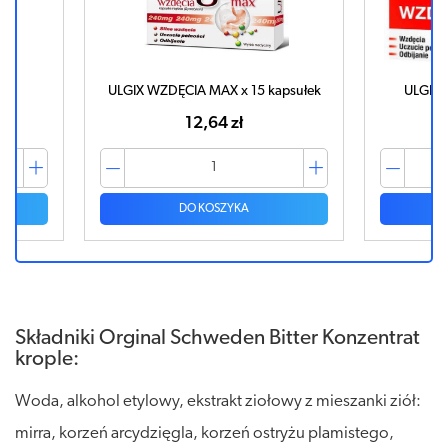
ULGIX WZDĘCIA MAX x 15 kapsułek
ULGIX 
12,64 zł
DO KOSZYKA
Składniki Orginal Schweden Bitter Konzentrat
krople:
Woda, alkohol etylowy, ekstrakt ziołowy z mieszanki ziół:
mirra, korzeń arcydzięgla, korzeń ostryżu plamistego,