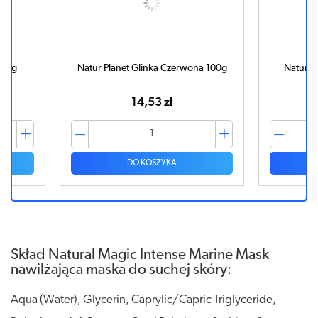
 100g
Natur Planet Glinka Czerwona 100g
Natur P
k
14,53 zł
DO KOSZYKA
Skład Natural Magic Intense Marine Mask
nawilżająca maska do suchej skóry:
Aqua (Water), Glycerin, Caprylic/Capric Triglyceride,