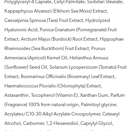
Polyglyceryl-4 Caprate, Cetyl Palmitate, Sorbitan Stearate,
Kappaphycus Alvarezii (Elkhorn Sea Moss) Extract,
Caesalpinia Spinosa (Tara) Fruit Extract, Hydrolyzed
Hyaluronic Acid, Punica Granatum (Pomegranate) Fruit
Extract, Arctium Majus (Burdock) Root Extract, Hippophae
Rhamnoides (Sea Buckthorn) Fruit Extract, Prunus
Armeniaca (Apricot) Kernel Oil, Helianthus Annuus
(Sunflower) Seed Oil, Solanum Lycopersicum (Tomato) Fruit
Extract, Rosmarinus Officinalis (Rosemary) Leaf Extract,
Haematococcus Pluvialis (Chlorophyta) Extract,
Astaxanthin, Tocopherol (Vitamin E), Xanthan Gum, Parfum
(Fragrance) 100% from natural origin, Palmitoyl glycine,
Acrylates/C10-30 Alkyl Acrylate Crosspolymer, Cetearyl
Alcohol, Carbomer, 1,2-Hexanediol, Caprylyl Glycol,