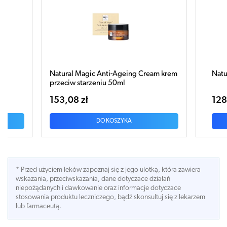
am krem
Natural Magic Firming Serum 30ml
Natura
krem p
128,95 zł
107,3
DO KOSZYKA
* Przed użyciem leków zapoznaj się z jego ulotką, która zawiera
wskazania, przeciwskazania, dane dotyczace działań
niepożądanych i dawkowanie oraz informacje dotyczace
stosowania produktu leczniczego, bądź skonsultuj się z lekarzem
lub farmaceutą.