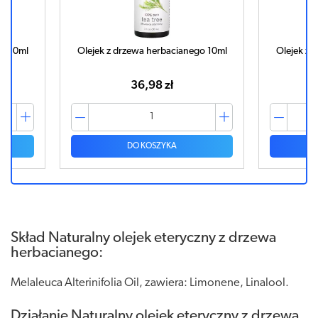
go 10ml
Olejek z drzewa herbacianego 10ml
Olejek z 
36,98 zł
DO KOSZYKA
Skład Naturalny olejek eteryczny z drzewa
herbacianego:
Melaleuca Alterinifolia Oil, zawiera: Limonene, Linalool.
Działanie Naturalny olejek eteryczny z drzewa