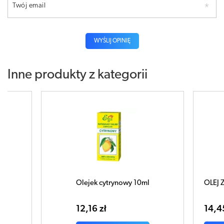
Twój email
WYŚLIJ OPINIĘ
Inne produkty z kategorii
l
Olejek cytrynowy 10ml
OLEJ
12,16 zł
14,4