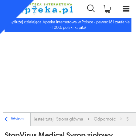
Najdłużej działająca Apteka internetowa w Polsce - pewność i zaufanie
- 100% polski kapitał
Wstecz
Jesteś tutaj:
Strona główna
Odporność
Stop
StopVirus Medical Syrop ziołowy