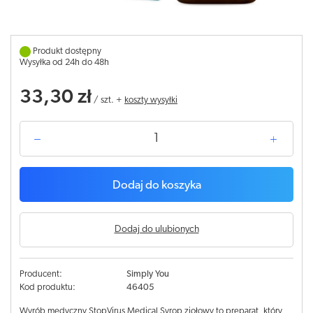
Produkt dostępny
Wysyłka od 24h do 48h
33,30 zł
/
szt.
+
koszty wysyłki
Dodaj do koszyka
Dodaj do ulubionych
Producent:
Simply You
Kod produktu:
46405
Wyrób medyczny StopVirus Medical Syrop ziołowy to preparat, który