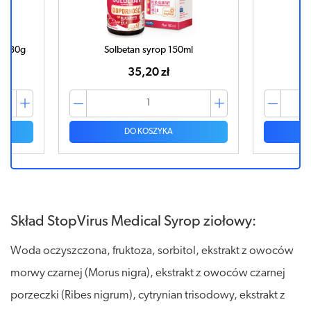
y 130g
Solbetan syrop 150ml
BL
35,20 zł
DO KOSZYKA
Skład StopVirus Medical Syrop ziołowy:
Woda oczyszczona, fruktoza, sorbitol, ekstrakt z owoców
morwy czarnej (Morus nigra), ekstrakt z owoców czarnej
porzeczki (Ribes nigrum), cytrynian trisodowy, ekstrakt z