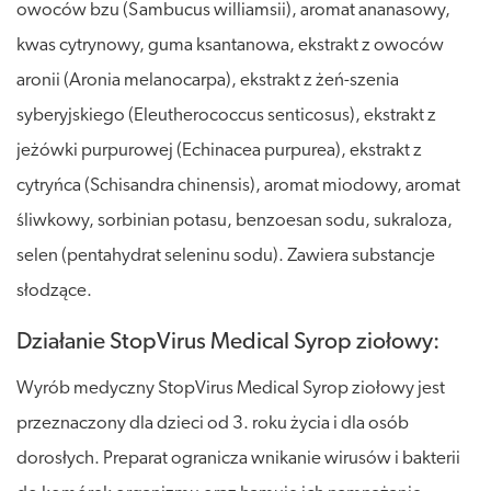
owoców bzu (Sambucus williamsii), aromat ananasowy,
kwas cytrynowy, guma ksantanowa, ekstrakt z owoców
aronii (Aronia melanocarpa), ekstrakt z żeń-szenia
syberyjskiego (Eleutherococcus senticosus), ekstrakt z
jeżówki purpurowej (Echinacea purpurea), ekstrakt z
cytryńca (Schisandra chinensis), aromat miodowy, aromat
śliwkowy, sorbinian potasu, benzoesan sodu, sukraloza,
selen (pentahydrat seleninu sodu). Zawiera substancje
słodzące.
Działanie StopVirus Medical Syrop ziołowy:
Wyrób medyczny StopVirus Medical Syrop ziołowy jest
przeznaczony dla dzieci od 3. roku życia i dla osób
dorosłych. Preparat ogranicza wnikanie wirusów i bakterii