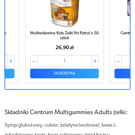
etek
Multiwitamina Kids Żelki Psi Patrol x 50
Centru
sztuk
26,90 zł
DO KOSZYKA
Składniki Centrum Multigummies Adults żelki:
Syrop glukozowy; cukier; żelatyna (wołowa); kwas L-
askorbinowy; kwas: kwas cytrynowy; amid kwasu