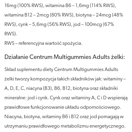
16mg (100% RWS), witamina B6 – 1,6mg (114% RWS),
witamina B12 – 2mcg (80% RWS), biotyna – 24mcg (48%
RWS), cynk – 5,6mg (56% RWS), jod – 100mcg (67%
RWS).
RWS – referencyjna wartość spożycia.
Działanie Centrum Multigummies Adults żelki:
Skład suplementu diety Centrum Multigummies Adults
żelki tworzy kompozycja takich składników jak: witaminy –
A, D, E, C, niacyna (B3), B6, B12, biotyna oraz składniki
mineralne: jod i cynk. Cynk oraz witaminy A, C i D wspierają
prawidłowe funkcjonowanie układu odpornościowego.
Niacyna, biotyna, witaminy B6 i B12 oraz jod pomagają w
utrzymaniu prawidłowego metabolizmu energetycznego.