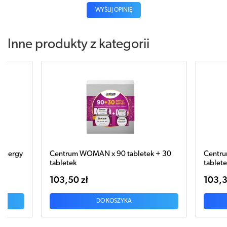
WYŚLIJ OPINIĘ
Inne produkty z kategorii
 + 30
Centrum MAN x 90 tabletek + 30
CENTR
tabletek gratis
Releas
103,30 zł
46,80
DO KOSZYKA