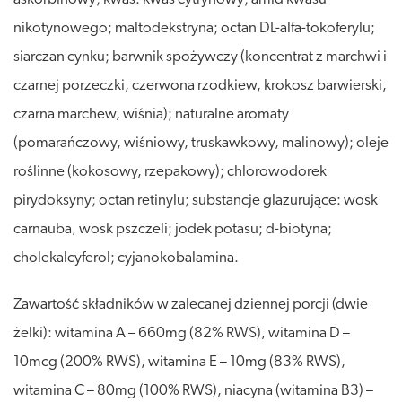
nikotynowego; maltodekstryna; octan DL-alfa-tokoferylu;
siarczan cynku; barwnik spożywczy (koncentrat z marchwi i
czarnej porzeczki, czerwona rzodkiew, krokosz barwierski,
czarna marchew, wiśnia); naturalne aromaty
(pomarańczowy, wiśniowy, truskawkowy, malinowy); oleje
roślinne (kokosowy, rzepakowy); chlorowodorek
pirydoksyny; octan retinylu; substancje glazurujące: wosk
carnauba, wosk pszczeli; jodek potasu; d-biotyna;
cholekalcyferol; cyjanokobalamina.
Zawartość składników w zalecanej dziennej porcji (dwie
żelki): witamina A – 660mg (82% RWS), witamina D –
10mcg (200% RWS), witamina E – 10mg (83% RWS),
witamina C – 80mg (100% RWS), niacyna (witamina B3) –