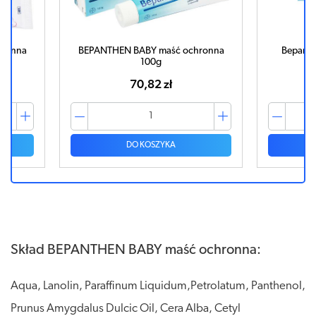
hronna
BEPANTHEN BABY maść ochronna
Bepanth
100g
70,82 zł
DO KOSZYKA
Skład BEPANTHEN BABY maść ochronna:
Aqua, Lanolin, Paraffinum Liquidum,Petrolatum, Panthenol,
Prunus Amygdalus Dulcic Oil, Cera Alba, Cetyl