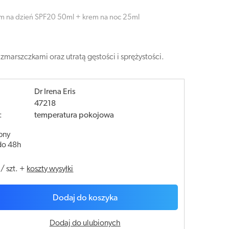
em na dzień SPF20 50ml + krem na noc 25ml
arszczkami oraz utratą gęstości i sprężystości.
Dr Irena Eris
47218
:
temperatura pokojowa
pny
do 48h
/
szt.
+
koszty wysyłki
Dodaj do koszyka
Dodaj do ulubionych