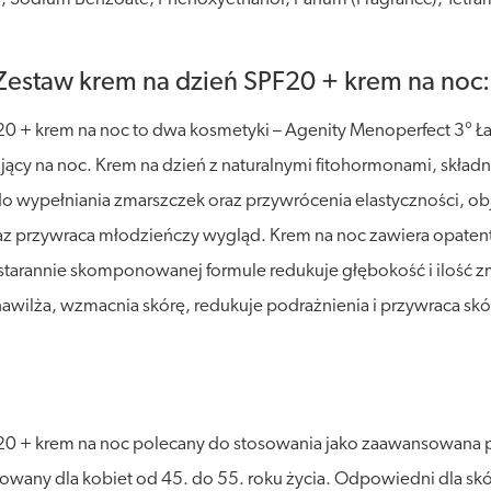
Zestaw krem na dzień SPF20 + krem na noc:
0 + krem na noc to dwa kosmetyki – Agenity Menoperfect 3° Ł
y na noc. Krem na dzień z naturalnymi fitohormonami, składn
o wypełniania zmarszczek oraz przywrócenia elastyczności, obję
az przywraca młodzieńczy wygląd. Krem na noc zawiera opaten
i starannie skomponowanej formule redukuje głębokość i ilość 
nawilża, wzmacnia skórę, redukuje podrażnienia i przywraca skó
0 + krem na noc polecany do stosowania jako zaawansowana pie
owany dla kobiet od 45. do 55. roku życia. Odpowiedni dla skór