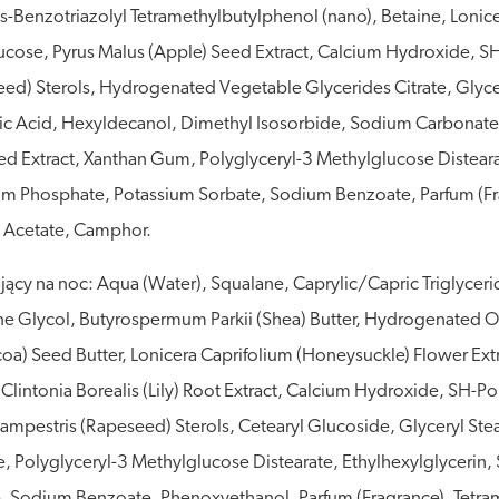
-Benzotriazolyl Tetramethylbutylphenol (nano), Betaine, Lonice
lucose, Pyrus Malus (Apple) Seed Extract, Calcium Hydroxide, S
eed) Sterols, Hydrogenated Vegetable Glycerides Citrate, Glyce
ic Acid, Hexyldecanol, Dimethyl Isosorbide, Sodium Carbonate, 
 Extract, Xanthan Gum, Polyglyceryl-3 Methylglucose Distearat
m Phosphate, Potassium Sorbate, Sodium Benzoate, Parfum (Fr
 Acetate, Camphor.
y na noc: Aqua (Water), Squalane, Caprylic/Capric Triglycer
ne Glycol, Butyrospermum Parkii (Shea) Butter, Hydrogenated Ol
) Seed Butter, Lonicera Caprifolium (Honeysuckle) Flower Extr
 Clintonia Borealis (Lily) Root Extract, Calcium Hydroxide, SH-P
ampestris (Rapeseed) Sterols, Cetearyl Glucoside, Glyceryl Stea
ate, Polyglyceryl-3 Methylglucose Distearate, Ethylhexylglycer
, Sodium Benzoate, Phenoxyethanol, Parfum (Fragrance), Tetr