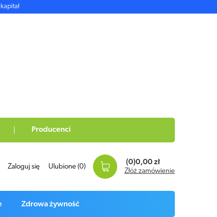
kapitał
Producenci
(0)
0,00 zł
Zaloguj się
Ulubione
(0)
Złóż zamówienie
e
Zdrowa żywność