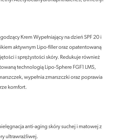
agodzący Krem Wypełniający na dzień SPF 20 i
ikiem aktywnym Lipo-filler oraz opatentowaną
tości i sprężystości skóry. Redukuje również
towaną technologią Lipo-Sphere FGF1 LMS,
zmarszczek, wypełnia zmarszczki oraz poprawia
rze komfort.
lęgnacja anti-aging skóry suchej i matowej z
y ultrawrażliwej.