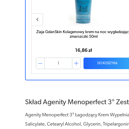
ygładzający
BIOLIQ Zestaw 55+ Krem liftingująco-odżywczy na
dzień 50ml + krem na noc 50ml + krem intensywnie
liftingujący 30ml
84,88 zł
ZYKA
DO KOSZYKA
Skład Agenity Menoperfect 3° Zes
Agenity Menoperfect 3° Łagodzący Krem Wypełniają
Salicylate, Cetearyl Alcohol, Glycerin, Tripelargon