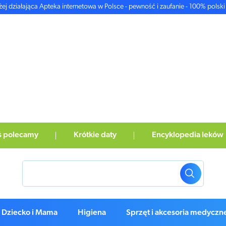
żej działająca Apteka internetowa w Polsce - pewność i zaufanie - 100% polski 
ś polecamy
Krótkie daty
Encyklopedia leków
Dziecko i Mama
Higiena
Sprzęt i akcesoria medyczn