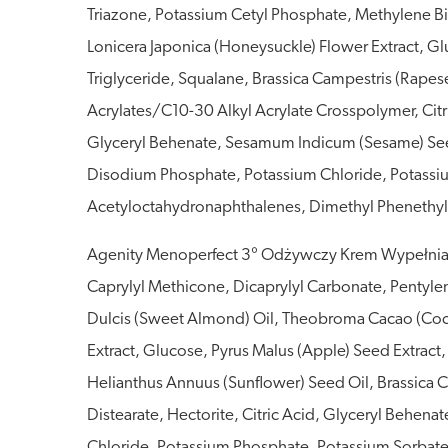
Triazone, Potassium Cetyl Phosphate, Methylene Bis
Lonicera Japonica (Honeysuckle) Flower Extract, G
Triglyceride, Squalane, Brassica Campestris (Rapes
Acrylates/C10-30 Alkyl Acrylate Crosspolymer, Citr
Glyceryl Behenate, Sesamum Indicum (Sesame) Seed
Disodium Phosphate, Potassium Chloride, Potassiu
Acetyloctahydronaphthalenes, Dimethyl Phenethyl
Agenity Menoperfect 3° Odżywczy Krem Wypełniając
Caprylyl Methicone, Dicaprylyl Carbonate, Pentyle
Dulcis (Sweet Almond) Oil, Theobroma Cacao (Cocoa
Extract, Glucose, Pyrus Malus (Apple) Seed Extract,
Helianthus Annuus (Sunflower) Seed Oil, Brassica C
Distearate, Hectorite, Citric Acid, Glyceryl Behen
Chloride, Potassium Phosphate, Potassium Sorbate