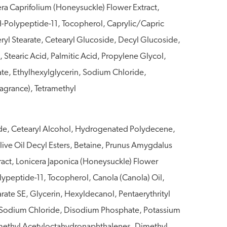
ra Caprifolium (Honeysuckle) Flower Extract,
H-Polypeptide-11, Tocopherol, Caprylic/Capric
ryl Stearate, Cetearyl Glucoside, Decyl Glucoside,
Stearic Acid, Palmitic Acid, Propylene Glycol,
e, Ethylhexylglycerin, Sodium Chloride,
agrance), Tetramethyl
ide, Cetearyl Alcohol, Hydrogenated Polydecene,
ive Oil Decyl Esters, Betaine, Prunus Amygdalus
act, Lonicera Japonica (Honeysuckle) Flower
olypeptide-11, Tocopherol, Canola (Canola) Oil,
rate SE, Glycerin, Hexyldecanol, Pentaerythrityl
in, Sodium Chloride, Disodium Phosphate, Potassium
amethyl Acetyloctahydronaphthalenes, Dimethyl