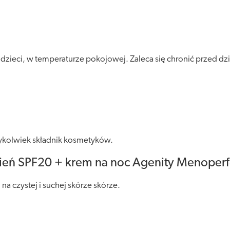
ieci, w temperaturze pokojowej. Zaleca się chronić przed dzia
ykolwiek składnik kosmetyków.
ień SPF20 + krem na noc Agenity Menoperfe
a czystej i suchej skórze skórze.