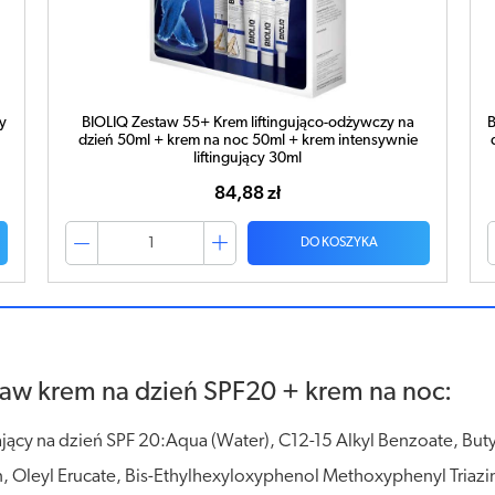
BIOLIQ Zestaw 45+ Krem ujędrniająco-wygładzający na
dzień 50ml + krem na noc 50ml + krem do skóry oczu i
ust 15ml
82,30 zł
DO KOSZYKA
taw krem na dzień SPF20 + krem na noc:
cy na dzień SPF 20:Aqua (Water), C12-15 Alkyl Benzoate, Butyr
in, Oleyl Erucate, Bis-Ethylhexyloxyphenol Methoxyphenyl Triazi