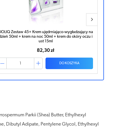
BIOLIQ Zestaw 35+ Krem na dzień do cery mieszanej
Ziaja Gdan
50ml + krem intensywnie odbuduwujący na noc 50ml
+ krem pod oczy 15ml
68,71 zł
DO KOSZYKA
ospermum Parkii (Shea) Butter, Ethylhexyl
ne, Dibutyl Adipate, Pentylene Glycol, Ethylhexyl