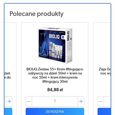
Polecane produkty
em
BIOLIQ Zestaw 55+ Krem liftingująco-
Ziaja Gda
a dzień
odżywczy na dzień 50ml + krem na
noc wygł
krem do
noc 50ml + krem intensywnie
liftingujący 30ml
84,88 zł
DO KOSZYKA