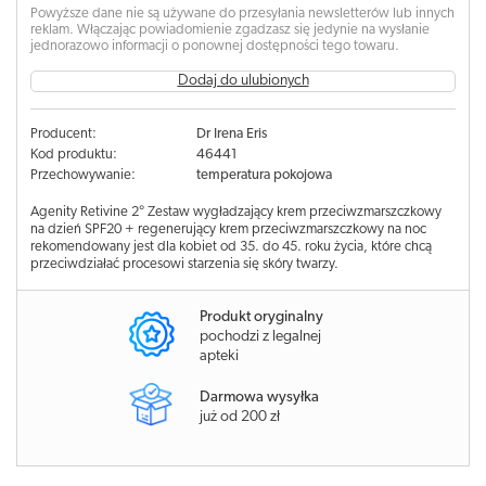
Powyższe dane nie są używane do przesyłania newsletterów lub innych
reklam. Włączając powiadomienie zgadzasz się jedynie na wysłanie
jednorazowo informacji o ponownej dostępności tego towaru.
Dodaj do ulubionych
Producent:
Dr Irena Eris
Kod produktu:
46441
Przechowywanie:
temperatura pokojowa
Agenity Retivine 2° Zestaw wygładzający krem przeciwzmarszczkowy
na dzień SPF20 + regenerujący krem przeciwzmarszczkowy na noc
rekomendowany jest dla kobiet od 35. do 45. roku życia, które chcą
przeciwdziałać procesowi starzenia się skóry twarzy.
Produkt oryginalny
pochodzi z legalnej
apteki
Darmowa wysyłka
już od 200 zł