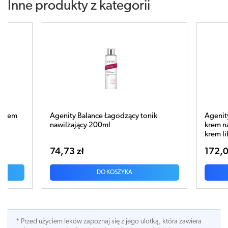
Inne produkty z kategorii
Agenity Balance Łagodzący tonik
Agenity Prolift 4° Ze
nawilżający 200ml
krem na dzień 50ml 
krem liftingujący na
74,73 zł
172,00 zł
DO KOSZYKA
DO KOS
* Przed użyciem leków zapoznaj się z jego ulotką, która zawiera