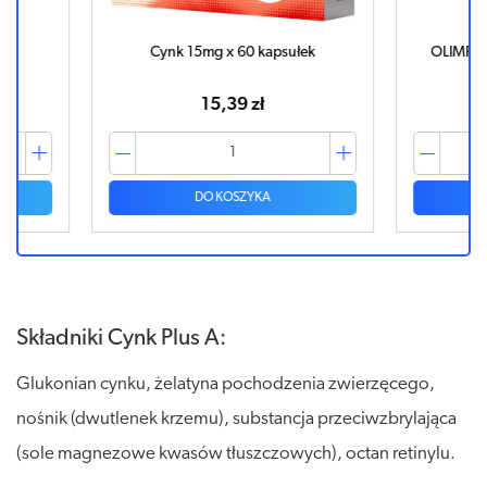
ek
Cynk 15mg x 60 kapsułek
OLIMP C
15,39 zł
DO KOSZYKA
Składniki Cynk Plus A:
Glukonian cynku, żelatyna pochodzenia zwierzęcego,
nośnik (dwutlenek krzemu), substancja przeciwzbrylająca
(sole magnezowe kwasów tłuszczowych), octan retinylu.