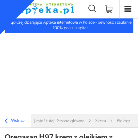
Najdłużej działająca Apteka internetowa w Polsce - pewność i zaufanie
- 100% polski kapitał
Wstecz
Jesteś tutaj:
Strona główna
Skóra
Pielęgnacj
Oregasan H97 krem z olejkiem z