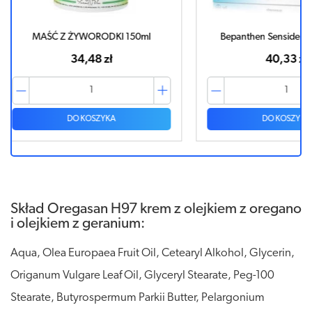
0ml
Bepanthen Sensiderm krem 20g
Maść z ży
40,33 zł
DO KOSZYKA
Skład Oregasan H97 krem z olejkiem z oregano
i olejkiem z geranium:
Aqua, Olea Europaea Fruit Oil, Cetearyl Alkohol, Glycerin,
Origanum Vulgare Leaf Oil, Glyceryl Stearate, Peg-100
Stearate, Butyrospermum Parkii Butter, Pelargonium