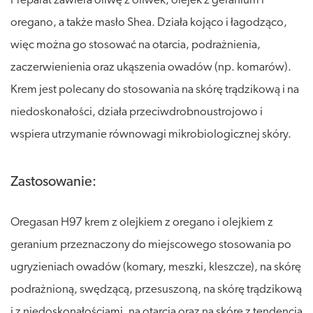
Preparat zawiera oliwę z oliwek, olejek z geranium i
oregano, a także masło Shea. Działa kojąco i łagodząco,
więc można go stosować na otarcia, podrażnienia,
zaczerwienienia oraz ukąszenia owadów (np. komarów).
Krem jest polecany do stosowania na skórę trądzikową i na
niedoskonałości, działa przeciwdrobnoustrojowo i
wspiera utrzymanie równowagi mikrobiologicznej skóry.
Zastosowanie:
Oregasan H97 krem z olejkiem z oregano i olejkiem z
geranium przeznaczony do miejscowego stosowania po
ugryzieniach owadów (komary, meszki, kleszcze), na skórę
podrażnioną, swędzącą, przesuszoną, na skórę trądzikową
i z niedoskonałościami, na otarcia oraz na skórę z tendencją