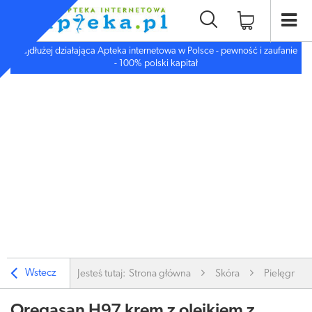
Najdłużej działająca Apteka internetowa w Polsce - pewność i zaufanie
- 100% polski kapitał
Wstecz
Jesteś tutaj:
Strona główna
Skóra
Pielęgnacj
Oregasan H97 krem z olejkiem z