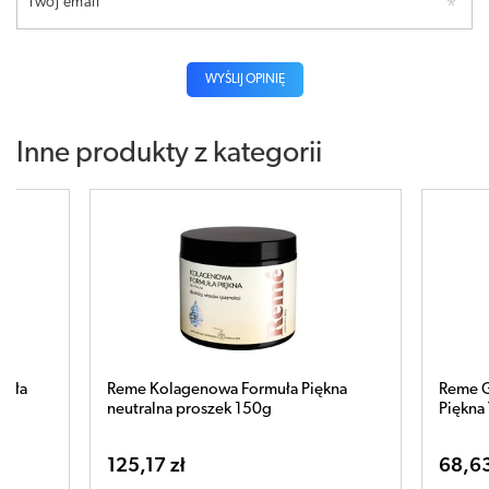
Twój email
WYŚLIJ OPINIĘ
Inne produkty z kategorii
Formuła Piękna
Reme Glow Kolagenowa Formuła
 150g
Piękna Travel Set x 15 saszetek
68,63 zł