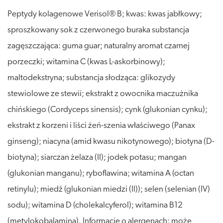
Peptydy kolagenowe Verisol® B; kwas: kwas jabłkowy;
sproszkowany sok z czerwonego buraka substancja
zagęszczająca: guma guar; naturalny aromat czarnej
porzeczki; witamina C (kwas L-askorbinowy);
maltodekstryna; substancja słodząca: glikozydy
stewiolowe ze stewii; ekstrakt z owocnika maczużnika
chińskiego (Cordyceps sinensis); cynk (glukonian cynku);
ekstrakt z korzeni i liści żeń-szenia właściwego (Panax
ginseng); niacyna (amid kwasu nikotynowego); biotyna (D-
biotyna); siarczan żelaza (II); jodek potasu; mangan
(glukonian manganu); ryboflawina; witamina A (octan
retinylu); miedź (glukonian miedzi (II)); selen (selenian (IV)
sodu); witamina D (cholekalcyferol); witamina B12
(metylokobalamina). Informacje o alergenach: może