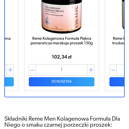
Piękna
Reme Kolagenowa Formuła Piękna
Reme Kol
g
pomarańcza-marakuja proszek 150g
truskawk
102,34 zł
DO KOSZYKA
Składniki Reme Men Kolagenowa Formuła Dla
Niego o smaku czarnej porzeczki proszek: