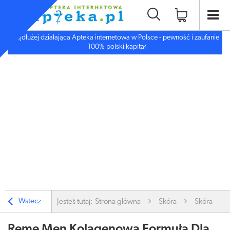
Najdłużej działająca Apteka internetowa w Polsce - pewność i zaufanie
- 100% polski kapitał
Wstecz
Jesteś tutaj:
Strona główna
Skóra
Skóra
Reme Men Kolagenowa Formuła Dla