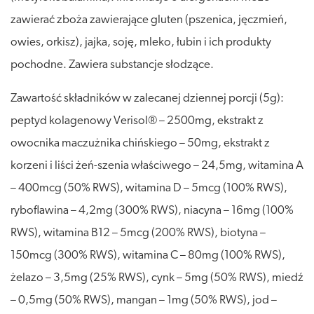
zawierać zboża zawierające gluten (pszenica, jęczmień,
owies, orkisz), jajka, soję, mleko, łubin i ich produkty
pochodne. Zawiera substancje słodzące.
Zawartość składników w zalecanej dziennej porcji (5g):
peptyd kolagenowy Verisol® – 2500mg, ekstrakt z
owocnika maczużnika chińskiego – 50mg, ekstrakt z
korzeni i liści żeń-szenia właściwego – 24,5mg, witamina A
– 400mcg (50% RWS), witamina D – 5mcg (100% RWS),
ryboflawina – 4,2mg (300% RWS), niacyna – 16mg (100%
RWS), witamina B12 – 5mcg (200% RWS), biotyna –
150mcg (300% RWS), witamina C – 80mg (100% RWS),
żelazo – 3,5mg (25% RWS), cynk – 5mg (50% RWS), miedź
– 0,5mg (50% RWS), mangan – 1mg (50% RWS), jod –